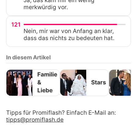
Ja, das kam mir ein wenig
merkwürdig vor.
121
Nein, mir war von Anfang an klar,
dass das nichts zu bedeuten hat.
In diesem Artikel
Familie
&
Stars
Liebe
Tipps für Promiflash? Einfach E-Mail an:
tipps@promiflash.de