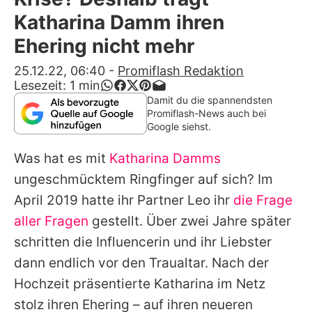
Alle Themen auf Promiflash
Katharina Damm ihren
Jobs
Ehering nicht mehr
App runterladen
25.12.22, 06:40
-
Promiflash Redaktion
Lesezeit:
1
min
Team
Damit du die spannendsten
Promiflash-News auch bei
Redaktionelle Richtlinien
Google siehst.
Was hat es mit
Katharina Damms
Impressum
ungeschmücktem Ringfinger auf sich? Im
Datenschutzerklärung
April 2019 hatte ihr Partner Leo ihr
die Frage
Nutzungsbedingungen
aller Fragen
gestellt. Über zwei Jahre später
schritten die Influencerin und ihr Liebster
Utiq verwalten
dann endlich vor den Traualtar. Nach der
Hochzeit präsentierte
Katharina
im Netz
stolz ihren Ehering – auf ihren neueren