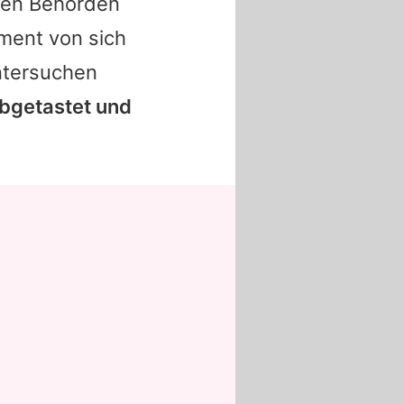
gen Behörden
ment von sich
untersuchen
abgetastet und