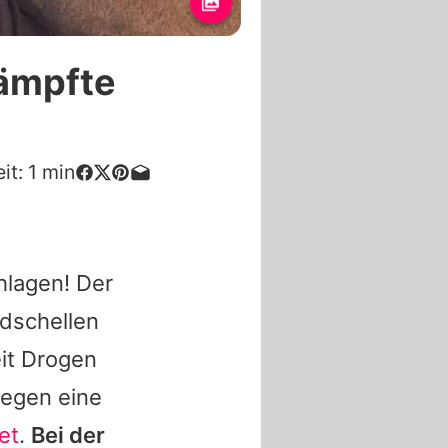
ämpfte
it:
1
min
chlagen! Der
ndschellen
it Drogen
gegen eine
et
.
Bei der