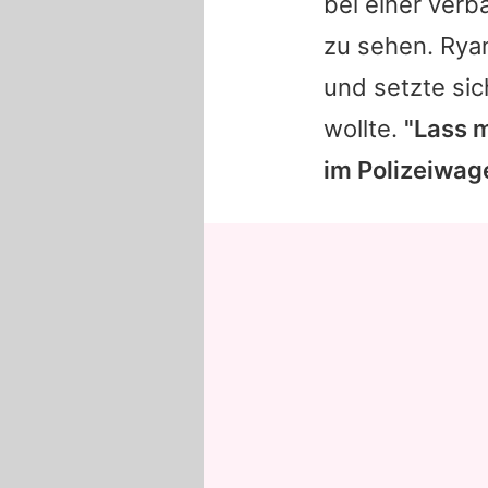
bei einer ver
zu sehen.
Rya
und setzte sic
wollte.
"Lass m
im Polizeiwag