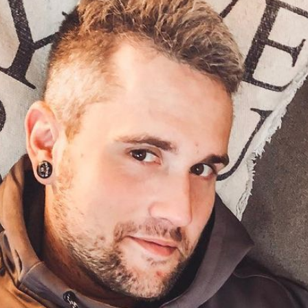
Filme & Serien
Lifestyle
Familie & Liebe
Promiflash Exklusiv
Alle Themen auf Promiflash
Jobs
App runterladen
Team
Redaktionelle Richtlinien
Impressum