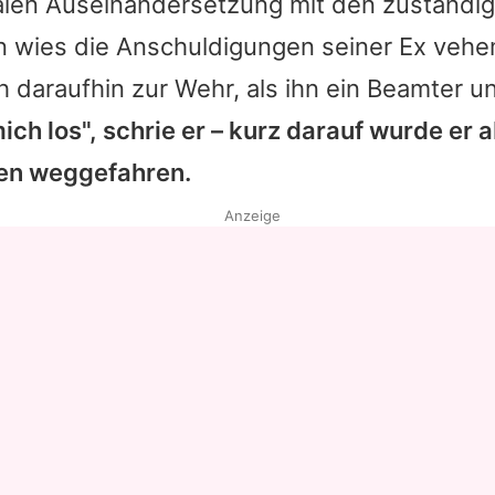
balen Auseinandersetzung mit den zuständi
n
wies die Anschuldigungen seiner Ex vehe
h daraufhin zur Wehr, als ihn ein Beamter 
ich los", schrie er – kurz darauf wurde er 
en weggefahren.
Anzeige