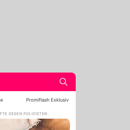
be
Promiflash Exklusiv
FTE GEGEN POLIZISTEN