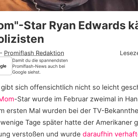
Datenschutzerklärung
om"-Star Ryan Edwards k
Nutzungsbedingungen
lizisten
Utiq verwalten
-
Promiflash Redaktion
Leseze
Damit du die spannendsten
Promiflash-News auch bei
Google siehst.
gibt sich offensichtlich nicht so leicht ges
 Mom
-Star wurde im Februar zweimal in Ha
im ersten Mal wurden bei der TV-Bekannthe
 wenige Tage später hatte der Amerikaner 
ung verstoßen und wurde
daraufhin verhaft