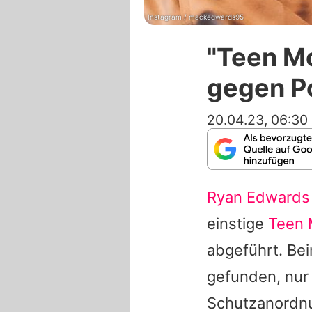
Instagram / mackedwards95
"Teen M
gegen Po
20.04.23, 06:30
Ryan Edwards
einstige
Teen
abgeführt. Be
gefunden, nur
Schutzanordn