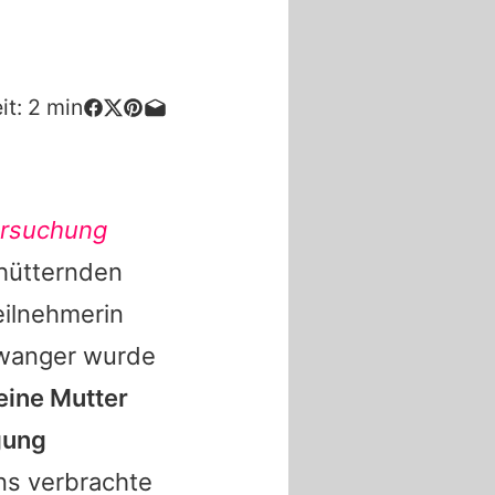
it:
2
min
Versuchung
chütternden
eilnehmerin
hwanger wurde
eine Mutter
gung
ens verbrachte