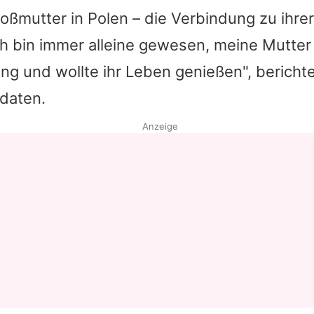
Großmutter in Polen – die Verbindung zu ihre
Datenschutzerklärung
Ich bin immer alleine gewesen, meine Mutter
Nutzungsbedingungen
ung und wollte ihr Leben genießen", bericht
Utiq verwalten
daten.
Anzeige