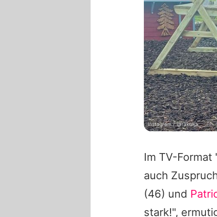
Instagram / sarakulka_
Im TV-Format 
auch Zuspruch 
(46) und
Patri
stark!", ermut