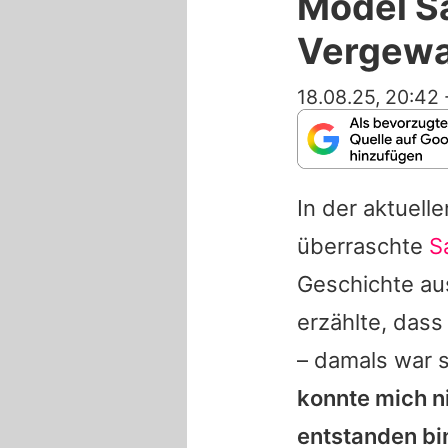
Model Sa
Vergewa
18.08.25, 20:42
In der aktuell
überraschte
S
Geschichte aus
erzählte, das
– damals war si
konnte mich ni
entstanden bi