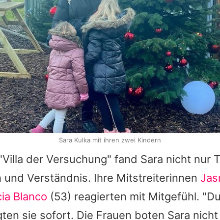
Sara Kulka mit ihren zwei Kindern
"
Villa der Versuchung
" fand
Sara
nicht nur 
und Verständnis. Ihre Mitstreiterinnen
Jas
cia Blanco
(53) reagierten mit Mitgefühl. "Du
igten sie sofort. Die Frauen boten
Sara
nicht