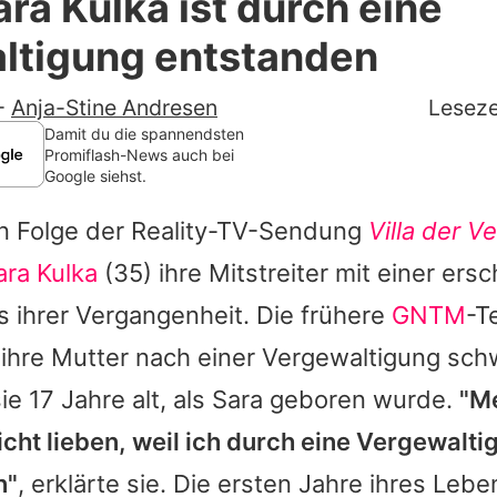
ra Kulka ist durch eine
Filme & Serien
ltigung entstanden
Lifestyle
-
Anja-Stine Andresen
Leseze
Familie & Liebe
Damit du die spannendsten
Promiflash-News auch bei
Google siehst.
Promiflash Exklusiv
en Folge der Reality-TV-Sendung
Villa der 
Alle Themen auf Promiflash
ara Kulka
(35) ihre Mitstreiter mit einer ers
Jobs
 ihrer Vergangenheit. Die frühere
GNTM
-T
App runterladen
s ihre Mutter nach einer Vergewaltigung sc
Team
e 17 Jahre alt, als
Sara
geboren wurde.
"M
cht lieben, weil ich durch eine Vergewalti
Redaktionelle Richtlinien
n"
, erklärte sie. Die ersten Jahre ihres Leb
Impressum