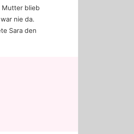
r Mutter blieb
 war nie da.
ete
Sara
den