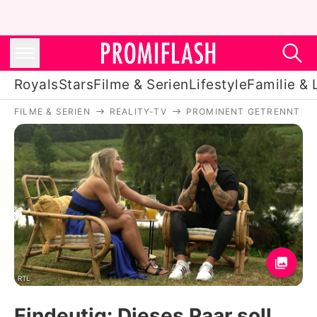
Royals
Stars
Filme & Serien
Lifestyle
Familie & 
FILME & SERIEN
REALITY-TV
PROMINENT GETRENNT
Royals
Stars
Filme & Serien
Lifestyle
Familie & Liebe
Promiflash Exklusiv
RTL
Eindeutig: Dieses Paar soll