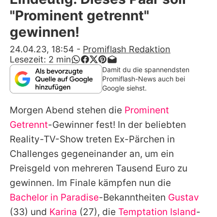
Alle Themen auf Promiflash
"Prominent getrennt"
Jobs
gewinnen!
App runterladen
24.04.23, 18:54
-
Promiflash Redaktion
Lesezeit:
2
min
Team
Damit du die spannendsten
Promiflash-News auch bei
Redaktionelle Richtlinien
Google siehst.
Morgen Abend stehen die
Prominent
Impressum
Getrennt
-Gewinner fest! In der beliebten
Datenschutzerklärung
Reality-TV-Show treten Ex-Pärchen in
Nutzungsbedingungen
Challenges gegeneinander an, um ein
Preisgeld von mehreren Tausend Euro zu
Utiq verwalten
gewinnen. Im Finale kämpfen nun die
Bachelor in Paradise
-Bekanntheiten
Gustav
(33) und
Karina
(27), die
Temptation Island
-