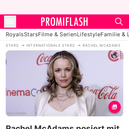
Royals
Stars
Filme & Serien
Lifestyle
Familie & 
STARS
INTERNATIONALE STARS
RACHEL MCADAMS
Royals
Stars
Filme & Serien
Lifestyle
Familie & Liebe
Promiflash Exklusiv
Getty Images
Rachel McAdams posiert mit