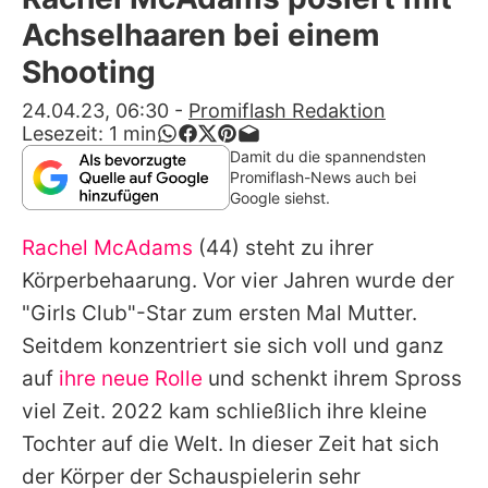
Alle Themen auf Promiflash
Achselhaaren bei einem
Jobs
Shooting
App runterladen
24.04.23, 06:30
-
Promiflash Redaktion
Lesezeit:
1
min
Team
Damit du die spannendsten
Promiflash-News auch bei
Redaktionelle Richtlinien
Google siehst.
Rachel McAdams
(44) steht zu ihrer
Impressum
Körperbehaarung. Vor vier Jahren wurde der
Datenschutzerklärung
"Girls Club"-Star zum ersten Mal Mutter.
Nutzungsbedingungen
Seitdem konzentriert sie sich voll und ganz
auf
ihre neue Rolle
und schenkt ihrem Spross
Utiq verwalten
viel Zeit. 2022 kam schließlich ihre kleine
Tochter auf die Welt. In dieser Zeit hat sich
der Körper der Schauspielerin sehr