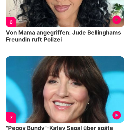
6
Von Mama angegriffen: Jude Bellinghams
Freundin ruft Polizei
7
"Peggy Bundy"-Katey Sagal über späte