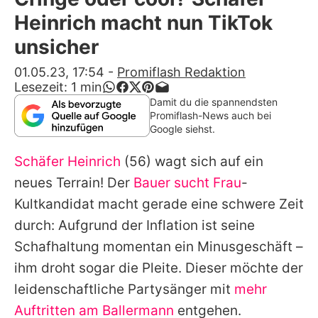
Alle Themen auf Promiflash
Heinrich macht nun TikTok
Jobs
unsicher
App runterladen
01.05.23, 17:54
-
Promiflash Redaktion
Lesezeit:
1
min
Team
Damit du die spannendsten
Promiflash-News auch bei
Redaktionelle Richtlinien
Google siehst.
Schäfer Heinrich
(56) wagt sich auf ein
Impressum
neues Terrain! Der
Bauer sucht Frau
-
Datenschutzerklärung
Kultkandidat macht gerade eine schwere Zeit
Nutzungsbedingungen
durch: Aufgrund der Inflation ist seine
Schafhaltung momentan ein Minusgeschäft –
Utiq verwalten
ihm droht sogar die Pleite. Dieser möchte der
leidenschaftliche Partysänger mit
mehr
Auftritten am Ballermann
entgehen.