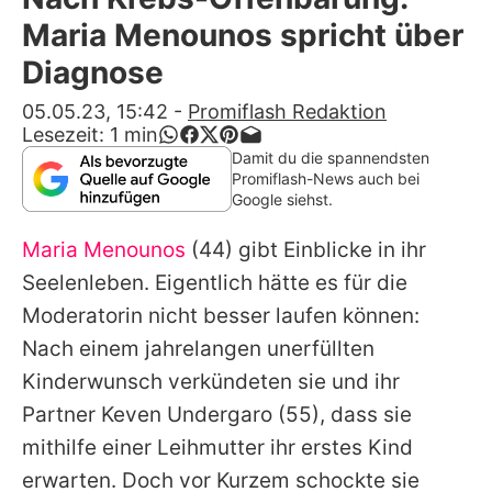
Alle Themen auf Promiflash
Maria Menounos spricht über
Jobs
Diagnose
App runterladen
05.05.23, 15:42
-
Promiflash Redaktion
Lesezeit:
1
min
Team
Damit du die spannendsten
Promiflash-News auch bei
Redaktionelle Richtlinien
Google siehst.
Maria Menounos
(44) gibt Einblicke in ihr
Impressum
Seelenleben. Eigentlich hätte es für die
Datenschutzerklärung
Moderatorin nicht besser laufen können:
Nutzungsbedingungen
Nach einem jahrelangen unerfüllten
Kinderwunsch verkündeten sie und ihr
Utiq verwalten
Partner
Keven Undergaro
(55), dass sie
mithilfe einer Leihmutter ihr erstes Kind
erwarten. Doch vor Kurzem schockte sie