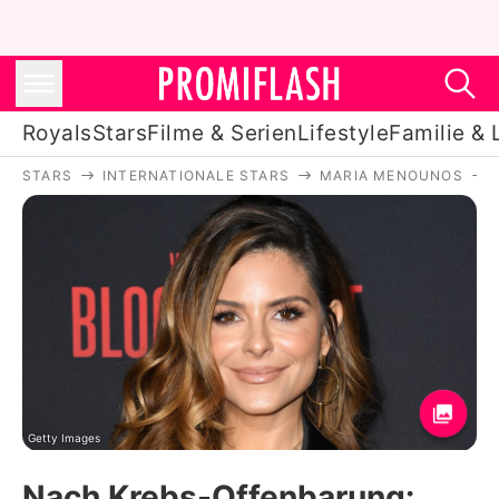
Royals
Stars
Filme & Serien
Lifestyle
Familie & 
STARS
INTERNATIONALE STARS
MARIA MENOUNOS
Royals
Stars
Filme & Serien
Lifestyle
Familie & Liebe
Promiflash Exklusiv
Getty Images
Nach Krebs-Offenbarung: