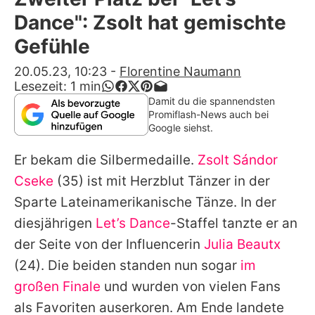
Alle Themen auf Promiflash
Dance": Zsolt hat gemischte
Jobs
Gefühle
App runterladen
20.05.23, 10:23
-
Florentine Naumann
Lesezeit:
1
min
Team
Damit du die spannendsten
Promiflash-News auch bei
Redaktionelle Richtlinien
Google siehst.
Er bekam die Silbermedaille.
Zsolt Sándor
Impressum
Cseke
(35) ist mit Herzblut Tänzer in der
Datenschutzerklärung
Sparte Lateinamerikanische Tänze. In der
Nutzungsbedingungen
diesjährigen
Let’s Dance
-Staffel tanzte er an
der Seite von der Influencerin
Julia Beautx
Utiq verwalten
(24). Die beiden standen nun sogar
im
großen Finale
und wurden von vielen Fans
als Favoriten auserkoren. Am Ende landete