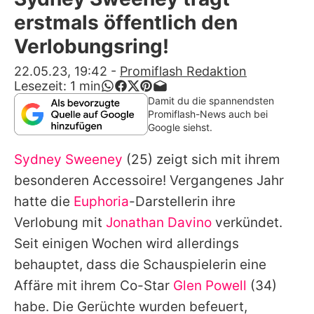
Alle Themen auf Promiflash
erstmals öffentlich den
Jobs
Verlobungsring!
App runterladen
22.05.23, 19:42
-
Promiflash Redaktion
Lesezeit:
1
min
Team
Damit du die spannendsten
Promiflash-News auch bei
Redaktionelle Richtlinien
Google siehst.
Sydney Sweeney
(25) zeigt sich mit ihrem
Impressum
besonderen Accessoire! Vergangenes Jahr
Datenschutzerklärung
hatte die
Euphoria
-Darstellerin ihre
Nutzungsbedingungen
Verlobung mit
Jonathan Davino
verkündet.
Seit einigen Wochen wird allerdings
Utiq verwalten
behauptet, dass die Schauspielerin eine
Affäre mit ihrem Co-Star
Glen Powell
(34)
habe. Die Gerüchte wurden befeuert,