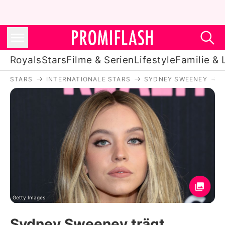
Royals
Stars
Filme & Serien
Lifestyle
Familie & 
STARS
INTERNATIONALE STARS
SYDNEY SWEENEY
Royals
Stars
Filme & Serien
Lifestyle
Familie & Liebe
Promiflash Exklusiv
Getty Images
Sydney Sweeney trägt