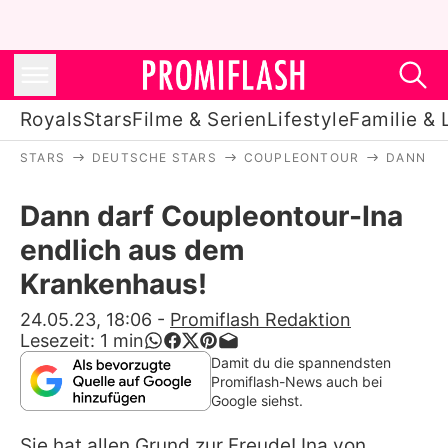
Royals
Stars
Filme & Serien
Lifestyle
Familie & 
STARS
DEUTSCHE STARS
COUPLEONTOUR
DANN DA
Royals
Dann darf Coupleontour-Ina
Stars
endlich aus dem
Filme & Serien
Krankenhaus!
Lifestyle
24.05.23, 18:06
-
Promiflash Redaktion
Lesezeit:
1
min
Familie & Liebe
Damit du die spannendsten
Promiflash-News auch bei
Promiflash Exklusiv
Google siehst.
Sie hat allen Grund zur Freude! Ina von