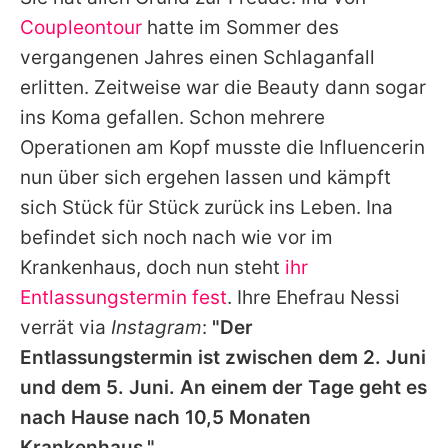
Alle Themen auf Promiflash
Coupleontour
hatte im Sommer des
Jobs
vergangenen Jahres einen Schlaganfall
erlitten. Zeitweise war die Beauty dann sogar
App runterladen
ins Koma gefallen. Schon mehrere
Team
Operationen am Kopf musste die Influencerin
nun über sich ergehen lassen und kämpft
Redaktionelle Richtlinien
sich Stück für Stück zurück ins Leben. Ina
Impressum
befindet sich noch nach wie vor im
Krankenhaus, doch nun steht
ihr
Datenschutzerklärung
Entlassungstermin fest
. Ihre Ehefrau Nessi
Nutzungsbedingungen
verrät via
Instagram
:
"Der
Utiq verwalten
Entlassungstermin ist zwischen dem 2. Juni
und dem 5. Juni. An einem der Tage geht es
nach Hause nach 10,5 Monaten
Krankenhaus."