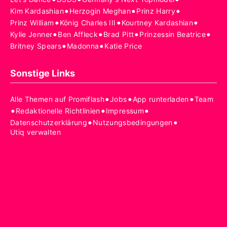
•
•
•
Kim Kardashian
Herzogin Meghan
Prinz Harry
•
•
•
Prinz William
König Charles III
Kourtney Kardashian
•
•
•
•
Kylie Jenner
Ben Affleck
Brad Pitt
Prinzessin Beatrice
•
•
Britney Spears
Madonna
Katie Price
Sonstige Links
•
•
•
Alle Themen auf Promiflash
Jobs
App runterladen
Team
•
•
•
Redaktionelle Richtlinien
Impressum
•
•
Datenschutzerklärung
Nutzungsbedingungen
Utiq verwalten