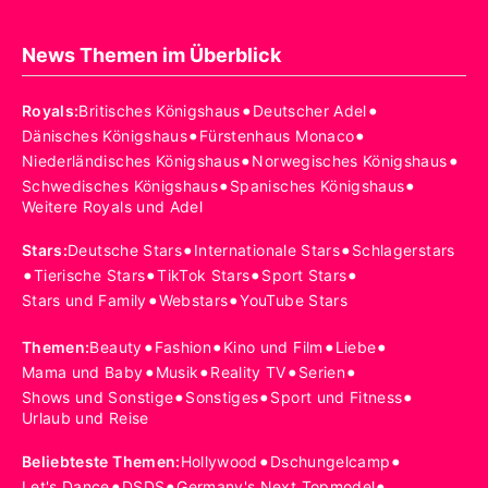
News Themen im Überblick
•
•
Royals
:
Britisches Königshaus
Deutscher Adel
•
•
Dänisches Königshaus
Fürstenhaus Monaco
•
•
Niederländisches Königshaus
Norwegisches Königshaus
•
•
Schwedisches Königshaus
Spanisches Königshaus
Weitere Royals und Adel
•
•
Stars
:
Deutsche Stars
Internationale Stars
Schlagerstars
•
•
•
•
Tierische Stars
TikTok Stars
Sport Stars
•
•
Stars und Family
Webstars
YouTube Stars
•
•
•
•
Themen
:
Beauty
Fashion
Kino und Film
Liebe
•
•
•
•
Mama und Baby
Musik
Reality TV
Serien
•
•
•
Shows und Sonstige
Sonstiges
Sport und Fitness
Urlaub und Reise
•
•
Beliebteste Themen
:
Hollywood
Dschungelcamp
•
•
•
Let's Dance
DSDS
Germany's Next Topmodel