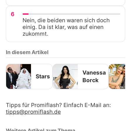
6
Nein, die beiden waren sich doch
einig. Da ist klar, was auf einen
zukommt.
In diesem Artikel
Vanessa
Stars
Borck
Tipps für Promiflash? Einfach E-Mail an:
tipps@promiflash.de
Weitere Artikel zum Thema