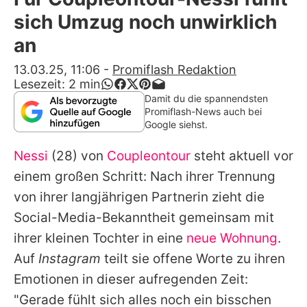
Alle Themen auf Promiflash
sich Umzug noch unwirklich
Jobs
an
App runterladen
13.03.25, 11:06
-
Promiflash Redaktion
Lesezeit:
2
min
Team
Damit du die spannendsten
Promiflash-News auch bei
Redaktionelle Richtlinien
Google siehst.
Nessi
(28) von
Coupleontour
steht aktuell vor
Impressum
einem großen Schritt: Nach ihrer Trennung
Datenschutzerklärung
von ihrer langjährigen Partnerin zieht die
Nutzungsbedingungen
Social-Media-Bekanntheit gemeinsam mit
ihrer kleinen Tochter in eine
neue Wohnung
.
Utiq verwalten
Auf
Instagram
teilt sie offene Worte zu ihren
Emotionen in dieser aufregenden Zeit:
"Gerade fühlt sich alles noch ein bisschen