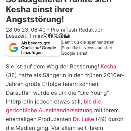
Alle Themen auf Promiflash
Kesha einst ihrer
Jobs
Angststörung!
App runterladen
28.05.23, 06:40
-
Promiflash Redaktion
Lesezeit:
1
min
Team
Damit du die spannendsten
Promiflash-News auch bei
Redaktionelle Richtlinien
Google siehst.
Sie ist auf dem Weg der Besserung!
Kesha
Impressum
(36) hatte als Sängerin in den frühen 2010er-
Datenschutzerklärung
Jahren große Erfolge feiern können.
Nutzungsbedingungen
Daraufhin wurde es um die "Die Young"-
Interpretin jedoch etwas still,
bis die
Utiq verwalten
gerichtliche Auseinandersetzung
mit ihrem
ehemaligen Produzenten
Dr. Luke
(49) durch
die Medien ging. Vor allem seit ihrem