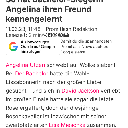
Alle Themen auf Promiflash
Angelina ihren Freund
Jobs
kennengelernt
App runterladen
11.06.23, 11:48
-
Promiflash Redaktion
Lesezeit:
2
min
Team
Damit du die spannendsten
Promiflash-News auch bei
Redaktionelle Richtlinien
Google siehst.
Angelina Utzeri
schwebt auf Wolke sieben!
Impressum
Bei
Der Bachelor
hatte die Wahl-
Datenschutzerklärung
Lissabonnerin nach der großen Liebe
Nutzungsbedingungen
gesucht – und sich in
David Jackson
verliebt.
Im großen Finale hatte sie sogar die letzte
Utiq verwalten
Rose ergattert, doch der diesjährige
Rosenkavalier ist inzwischen mit seiner
zweitplatzierten
Lisa Mieschke
zusammen.