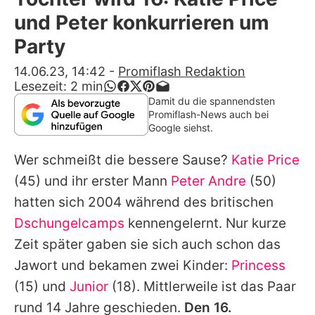
Alle Themen auf Promiflash
und Peter konkurrieren um
Jobs
Party
App runterladen
14.06.23, 14:42
-
Promiflash Redaktion
Lesezeit:
2
min
Team
Damit du die spannendsten
Promiflash-News auch bei
Redaktionelle Richtlinien
Google siehst.
Wer schmeißt die bessere Sause?
Katie Price
Impressum
(45) und ihr erster Mann
Peter Andre
(50)
Datenschutzerklärung
hatten sich 2004 während des britischen
Nutzungsbedingungen
Dschungelcamps
kennengelernt. Nur kurze
Zeit später gaben sie sich auch schon das
Utiq verwalten
Jawort und bekamen zwei Kinder:
Princess
(15) und
Junior
(18). Mittlerweile ist das Paar
rund 14 Jahre geschieden.
Den 16.