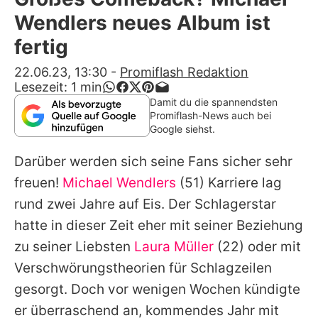
Alle Themen auf Promiflash
Wendlers neues Album ist
Jobs
fertig
App runterladen
22.06.23, 13:30
-
Promiflash Redaktion
Lesezeit:
1
min
Team
Damit du die spannendsten
Promiflash-News auch bei
Redaktionelle Richtlinien
Google siehst.
Darüber werden sich seine Fans sicher sehr
Impressum
freuen!
Michael Wendlers
(51) Karriere lag
Datenschutzerklärung
rund zwei Jahre auf Eis. Der Schlagerstar
Nutzungsbedingungen
hatte in dieser Zeit eher mit seiner Beziehung
zu seiner Liebsten
Laura Müller
(22) oder mit
Utiq verwalten
Verschwörungstheorien für Schlagzeilen
gesorgt. Doch vor wenigen Wochen kündigte
er überraschend an, kommendes Jahr mit