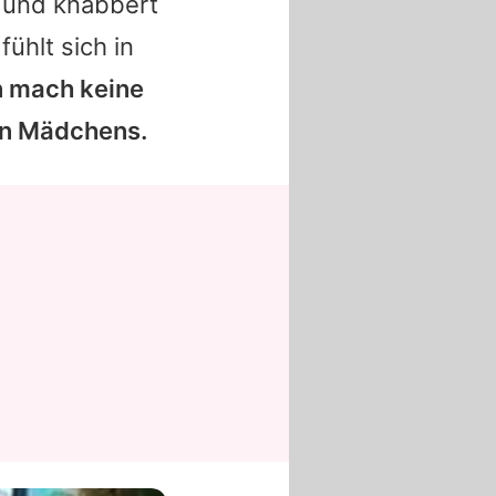
a und knabbert
fühlt sich in
 mach keine
en Mädchens.