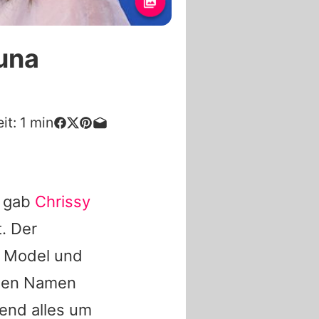
Luna
it:
1
min
n gab
Chrissy
t. Der
s Model und
den Namen
end alles um