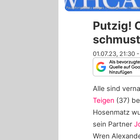
Paul Morigi/Getty Images // Instagram / chrissyt
Putzig! 
schmust
01.07.23, 21:30
Alle sind vern
Teigen
(37) bek
Hosenmatz wur
sein Partner
J
Wren Alexande