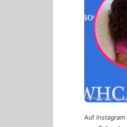
Paul Morigi/Getty Images // I
Auf
Instagram