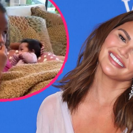
Filme & Serien
Lifestyle
Familie & Liebe
Promiflash Exklusiv
Alle Themen auf Promiflash
Jobs
App runterladen
Team
Redaktionelle Richtlinien
Impressum