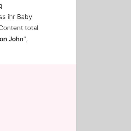
g
ss ihr Baby
Content total
von John"
,