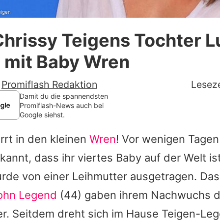
eigen
Datenschutzerklärung
Chrissy Teigens Tochter 
Nutzungsbedingungen
 mit Baby Wren
Utiq verwalten
-
Promiflash Redaktion
Leseze
Damit du die spannendsten
Promiflash-News auch bei
Google siehst.
arrt in den kleinen
Wren
! Vor wenigen Tage
annt, dass ihr viertes Baby auf der Welt is
de von einer Leihmutter ausgetragen. Da
ohn Legend
(44) gaben ihrem Nachwuchs 
r. Seitdem dreht sich im Hause Teigen-Leg