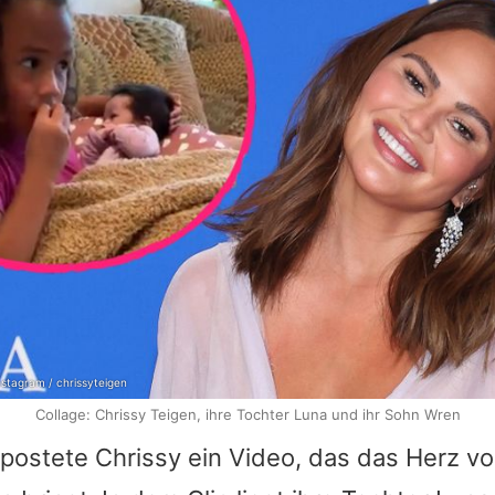
nstagram / chrissyteigen
Collage: Chrissy Teigen, ihre Tochter Luna und ihr Sohn Wren
postete
Chrissy
ein Video, das das Herz 