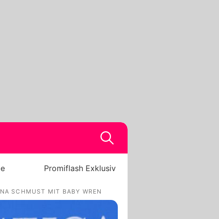
be
Promiflash Exklusiv
UNA SCHMUST MIT BABY WREN