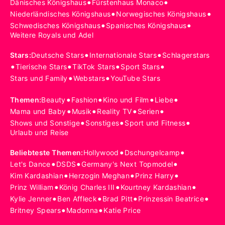
•
•
Dänisches Königshaus
Fürstenhaus Monaco
•
•
Niederländisches Königshaus
Norwegisches Königshaus
•
•
Schwedisches Königshaus
Spanisches Königshaus
Weitere Royals und Adel
•
•
Stars
:
Deutsche Stars
Internationale Stars
Schlagerstars
•
•
•
•
Tierische Stars
TikTok Stars
Sport Stars
•
•
Stars und Family
Webstars
YouTube Stars
•
•
•
•
Themen
:
Beauty
Fashion
Kino und Film
Liebe
•
•
•
•
Mama und Baby
Musik
Reality TV
Serien
•
•
•
Shows und Sonstige
Sonstiges
Sport und Fitness
Urlaub und Reise
•
•
Beliebteste Themen
:
Hollywood
Dschungelcamp
•
•
•
Let's Dance
DSDS
Germany's Next Topmodel
•
•
•
Kim Kardashian
Herzogin Meghan
Prinz Harry
•
•
•
Prinz William
König Charles III
Kourtney Kardashian
•
•
•
•
Kylie Jenner
Ben Affleck
Brad Pitt
Prinzessin Beatrice
•
•
Britney Spears
Madonna
Katie Price