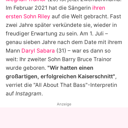
Alle Themen auf Promiflash
Im Februar 2021 hat die Sängerin
ihren
Jobs
ersten Sohn Riley
auf die Welt gebracht. Fast
zwei Jahre später verkündete sie, wieder in
App runterladen
freudiger Erwartung zu sein. Am 1. Juli –
Team
genau sieben Jahre nach dem Date mit ihrem
Mann
Daryl Sabara
(31) – war es dann so
Redaktionelle Richtlinien
weit: Ihr zweiter Sohn
Barry Bruce Trainor
Impressum
wurde geboren.
"Wir hatten einen
großartigen, erfolgreichen Kaiserschnitt"
,
Datenschutzerklärung
verriet die "All About That Bass"-Interpretin
Nutzungsbedingungen
auf
Instagram
.
Utiq verwalten
Anzeige