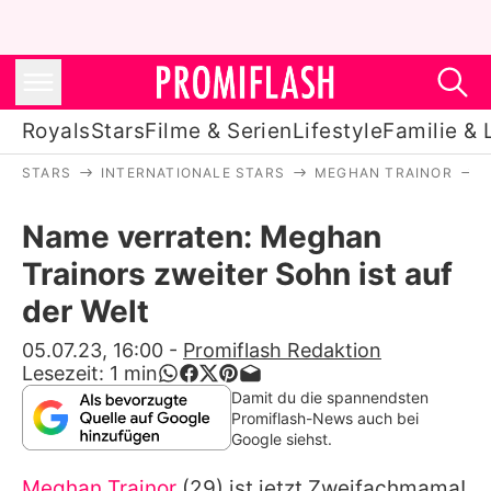
Royals
Stars
Filme & Serien
Lifestyle
Familie & 
STARS
INTERNATIONALE STARS
MEGHAN TRAINOR
Royals
Name verraten: Meghan
Stars
Trainors zweiter Sohn ist auf
Filme & Serien
der Welt
Lifestyle
05.07.23, 16:00
-
Promiflash Redaktion
Lesezeit:
1
min
Familie & Liebe
Damit du die spannendsten
Promiflash-News auch bei
Promiflash Exklusiv
Google siehst.
Meghan Trainor
(29) ist jetzt Zweifachmama!