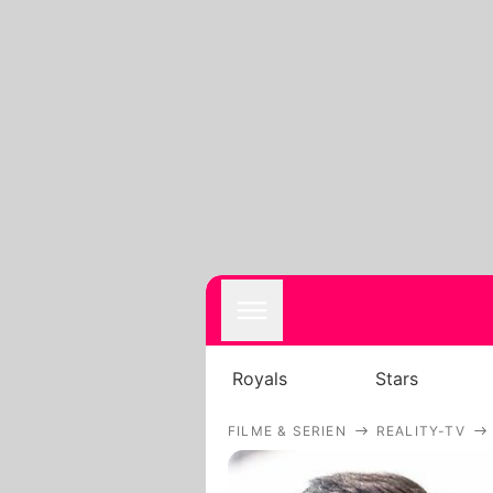
Royals
Stars
FILME & SERIEN
REALITY-TV