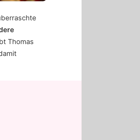
überraschte
ndere
ibt Thomas
 damit