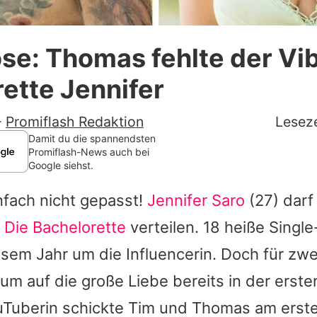
Datenschutzerklärung
se: Thomas fehlte der Vi
Nutzungsbedingungen
ette Jennifer
Utiq verwalten
-
Promiflash Redaktion
Leseze
Damit du die spannendsten
Promiflash-News auch bei
Google siehst.
nfach nicht gepasst!
Jennifer Saro
(27) darf
s
Die Bachelorette
verteilen. 18 heiße Singl
sem Jahr um die Influencerin. Doch für zwe
aum auf die große Liebe bereits in der erst
uTuberin schickte Tim und Thomas am ers