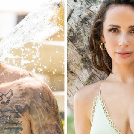
Filme & Serien
Lifestyle
Familie & Liebe
Promiflash Exklusiv
Alle Themen auf Promiflash
Jobs
App runterladen
Team
Redaktionelle Richtlinien
Impressum