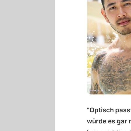
Collage: RTL, RTL
"Optisch pass
würde es gar 