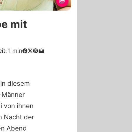
be mit
it:
1
min
 in diesem
e-Männer
i von ihnen
en Nacht der
ten Abend