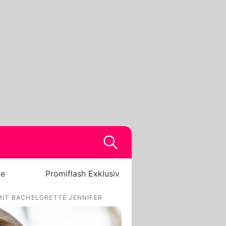
be
Promiflash Exklusiv
 MIT BACHELORETTE JENNIFER