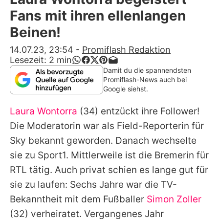
Alle Themen auf Promiflash
Fans mit ihren ellenlangen
Jobs
Beinen!
App runterladen
14.07.23, 23:54
-
Promiflash Redaktion
Lesezeit:
2
min
Team
Damit du die spannendsten
Promiflash-News auch bei
Redaktionelle Richtlinien
Google siehst.
Laura Wontorra
(34) entzückt ihre Follower!
Impressum
Die Moderatorin war als Field-Reporterin für
Datenschutzerklärung
Sky bekannt geworden. Danach wechselte
Nutzungsbedingungen
sie zu Sport1. Mittlerweile ist die Bremerin für
RTL tätig. Auch privat schien es lange gut für
Utiq verwalten
sie zu laufen: Sechs Jahre war die TV-
Bekanntheit mit dem Fußballer
Simon Zoller
(32) verheiratet. Vergangenes Jahr