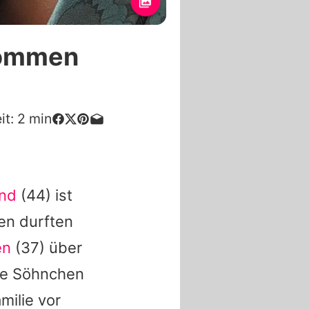
kommen
it:
2
min
nd
(44) ist
en durften
en
(37) über
sie Söhnchen
milie vor