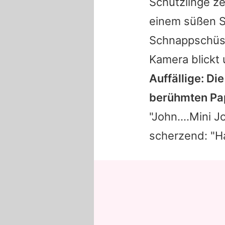
Schützlinge ze
einem süßen Se
Schnappschüsse
Kamera blickt 
Auffällige: D
berühmten Pap
"John....Mini J
scherzend: "H