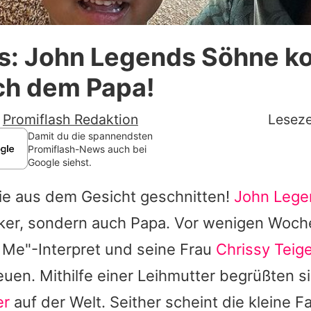
Datenschutzerklärung
s: John Legends Söhne 
Nutzungsbedingungen
ch dem Papa!
Utiq verwalten
-
Promiflash Redaktion
Leseze
Damit du die spannendsten
Promiflash-News auch bei
Google siehst.
wie aus dem Gesicht geschnitten!
John Lege
iker, sondern auch Papa. Vor wenigen Woch
of Me"-Interpret und seine Frau
Chrissy Teig
uen. Mithilfe einer Leihmutter begrüßten 
er
auf der Welt. Seither scheint die kleine Fa