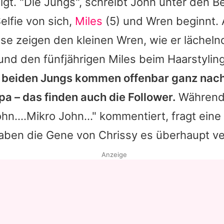
igt. "Die Jungs", schreibt John unter den Be
lfie von sich,
Miles
(5) und Wren beginnt.
 zeigen den kleinen Wren, wie er lächelnd
und den fünfjährigen Miles beim Haarstylin
ie beiden Jungs kommen offenbar ganz nac
a – das finden auch die Follower.
Während 
ohn....Mikro John..." kommentiert, fragt ein
aben die Gene von Chrissy es überhaupt ve
Anzeige