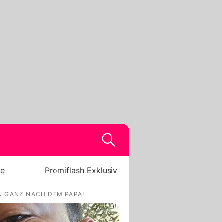
be
Promiflash Exklusiv
N GANZ NACH DEM PAPA!