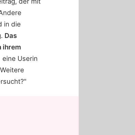
itrag, der mit
 Andere
 in die
g.
Das
h ihrem
eine Userin
e Weitere
rsucht?"