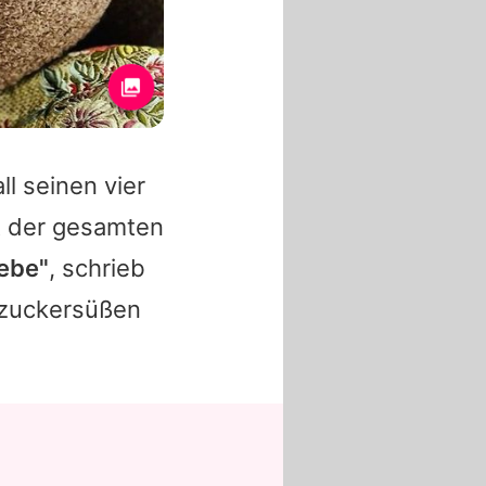
ll seinen vier
t der gesamten
ebe"
, schrieb
 zuckersüßen