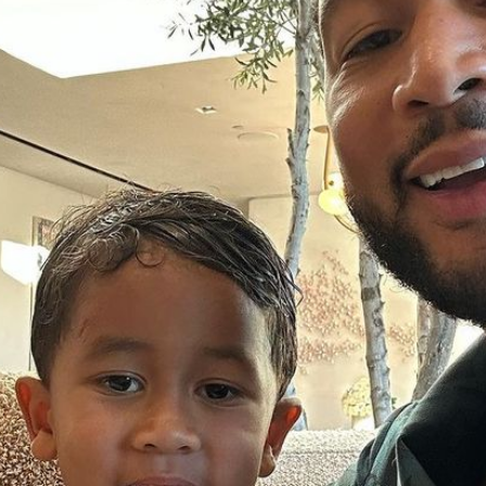
Filme & Serien
Lifestyle
Familie & Liebe
Promiflash Exklusiv
Alle Themen auf Promiflash
Jobs
App runterladen
Team
Redaktionelle Richtlinien
Impressum