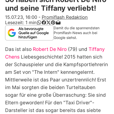
Alle Themen auf Promiflash
und seine Tiffany verliebt!
Jobs
15.07.23, 16:00
-
Promiflash Redaktion
Lesezeit:
1
min
App runterladen
Damit du die spannendsten
Promiflash-News auch bei
Team
Google siehst.
Redaktionelle Richtlinien
Das ist also
Robert De Niro
(79) und
Tiffany
Chens
Liebesgeschichte! 2015 hatten sich
Impressum
der Schauspieler und die Kampfsportlehrerin
Datenschutzerklärung
am Set von "The Intern" kennengelernt.
Mittlerweile ist das Paar unzertrennlich! Erst
Nutzungsbedingungen
im Mai sorgten die beiden Turteltauben
Utiq verwalten
sogar für eine große Überraschung: Sie sind
Eltern geworden! Für den "Taxi Driver"-
Darsteller ist das sogar bereits das siebte