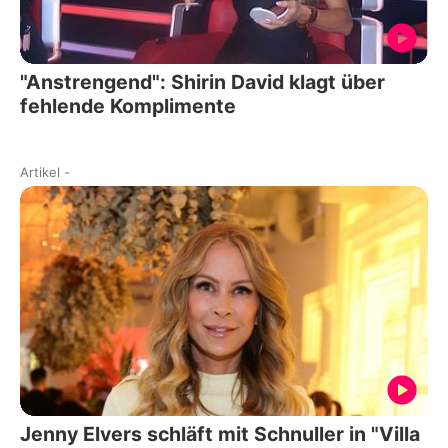
"Anstrengend": Shirin David klagt über
fehlende Komplimente
Artikel
-
Jenny Elvers schläft mit Schnuller in "Villa