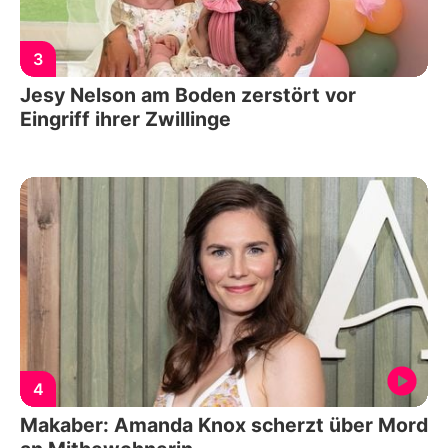
3
Jesy Nelson am Boden zerstört vor
Eingriff ihrer Zwillinge
4
Makaber: Amanda Knox scherzt über Mord