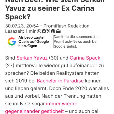
Alle Themen auf Promiflash
Yavuz zu seiner Ex Carina
Jobs
Spack?
App runterladen
30.07.23, 20:54
-
Promiflash Redaktion
Lesezeit:
1
min
Team
Damit du die spannendsten
Promiflash-News auch bei
Redaktionelle Richtlinien
Google siehst.
Sind
Serkan Yavuz
(30) und
Carina Spack
Impressum
(27) mittlerweile wieder gut aufeinander zu
Datenschutzerklärung
sprechen? Die beiden Realitystars hatten
Nutzungsbedingungen
sich 2019 bei
Bachelor in Paradise
kennen
und lieben gelernt. Doch Ende 2020 war alles
Utiq verwalten
aus und vorbei. Nach der Trennung hatten
sie im Netz sogar
immer wieder
gegeneinander gestichelt
– und auch bei