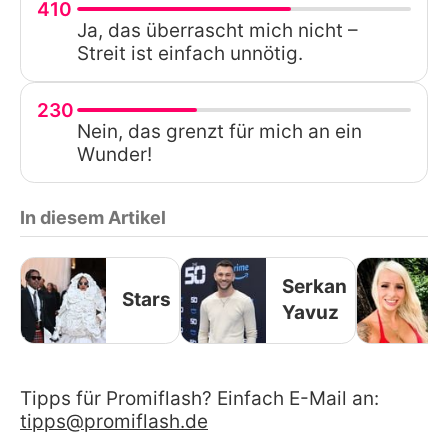
410
Ja, das überrascht mich nicht –
Streit ist einfach unnötig.
230
Nein, das grenzt für mich an ein
Wunder!
In diesem Artikel
Serkan
Stars
Yavuz
Tipps für Promiflash? Einfach E-Mail an:
tipps@promiflash.de