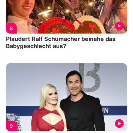
8
Plaudert Ralf Schumacher beinahe das
Babygeschlecht aus?
9