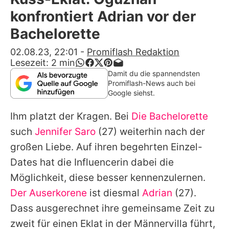
Alle Themen auf Promiflash
konfrontiert Adrian vor der
Jobs
Bachelorette
App runterladen
02.08.23, 22:01
-
Promiflash Redaktion
Lesezeit:
2
min
Team
Damit du die spannendsten
Promiflash-News auch bei
Redaktionelle Richtlinien
Google siehst.
Ihm platzt der Kragen. Bei
Die Bachelorette
Impressum
such
Jennifer Saro
(27) weiterhin nach der
Datenschutzerklärung
großen Liebe. Auf ihren begehrten Einzel-
Nutzungsbedingungen
Dates hat die Influencerin dabei die
Möglichkeit, diese besser kennenzulernen.
Utiq verwalten
Der Auserkorene
ist diesmal
Adrian
(27).
Dass ausgerechnet ihre gemeinsame Zeit zu
zweit für einen Eklat in der Männervilla führt,