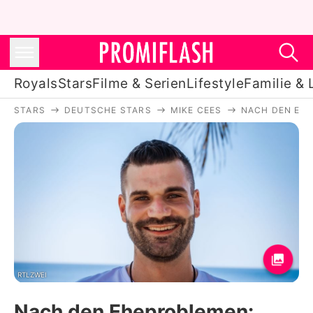
Royals
Stars
Filme & Serien
Lifestyle
Familie & 
STARS
DEUTSCHE STARS
MIKE CEES
NACH DEN EHE
Royals
Stars
Filme & Serien
Lifestyle
Familie & Liebe
Promiflash Exklusiv
RTLZWEI
Nach den Eheproblemen: