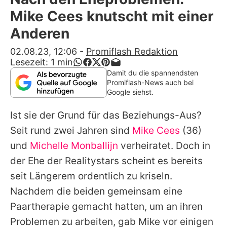
Alle Themen auf Promiflash
Mike Cees knutscht mit einer
Jobs
Anderen
App runterladen
02.08.23, 12:06
-
Promiflash Redaktion
Lesezeit:
1
min
Team
Damit du die spannendsten
Promiflash-News auch bei
Redaktionelle Richtlinien
Google siehst.
Ist sie der Grund für das Beziehungs-Aus?
Impressum
Seit rund zwei Jahren sind
Mike Cees
(36)
Datenschutzerklärung
und
Michelle Monballijn
verheiratet. Doch in
Nutzungsbedingungen
der Ehe der Realitystars scheint es bereits
seit Längerem ordentlich zu kriseln.
Utiq verwalten
Nachdem die beiden gemeinsam eine
Paartherapie gemacht hatten, um an ihren
Problemen zu arbeiten, gab Mike vor einigen