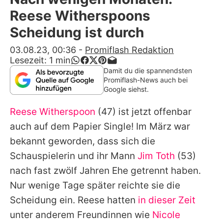
Alle Themen auf Promiflash
Reese Witherspoons
Jobs
Scheidung ist durch
App runterladen
03.08.23, 00:36
-
Promiflash Redaktion
Lesezeit:
1
min
Team
Damit du die spannendsten
Promiflash-News auch bei
Redaktionelle Richtlinien
Google siehst.
Reese Witherspoon
(47) ist jetzt offenbar
Impressum
auch auf dem Papier Single! Im März war
Datenschutzerklärung
bekannt geworden, dass sich die
Nutzungsbedingungen
Schauspielerin und ihr Mann
Jim Toth
(53)
nach fast zwölf Jahren Ehe getrennt haben.
Utiq verwalten
Nur wenige Tage später reichte sie die
Scheidung ein.
Reese
hatten
in dieser Zeit
unter anderem Freundinnen wie
Nicole