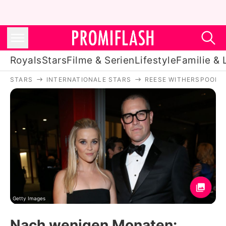
Royals
Stars
Filme & Serien
Lifestyle
Familie & 
STARS
INTERNATIONALE STARS
REESE WITHERSPOON
Royals
Stars
Filme & Serien
Lifestyle
Familie & Liebe
Promiflash Exklusiv
Getty Images
Nach wenigen Monaten: