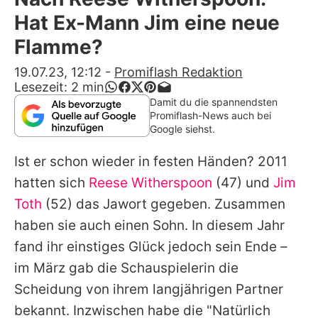
Alle Themen auf Promiflash
Hat Ex-Mann Jim eine neue
Jobs
Flamme?
App runterladen
19.07.23, 12:12
-
Promiflash Redaktion
Lesezeit:
2
min
Team
Damit du die spannendsten
Promiflash-News auch bei
Redaktionelle Richtlinien
Google siehst.
Ist er schon wieder in festen Händen? 2011
Impressum
hatten sich
Reese Witherspoon
(47) und
Jim
Datenschutzerklärung
Toth
(52) das Jawort gegeben. Zusammen
Nutzungsbedingungen
haben sie auch einen Sohn. In diesem Jahr
fand ihr einstiges Glück jedoch sein Ende –
Utiq verwalten
im März gab die Schauspielerin die
Scheidung von ihrem langjährigen Partner
bekannt. Inzwischen habe die "Natürlich