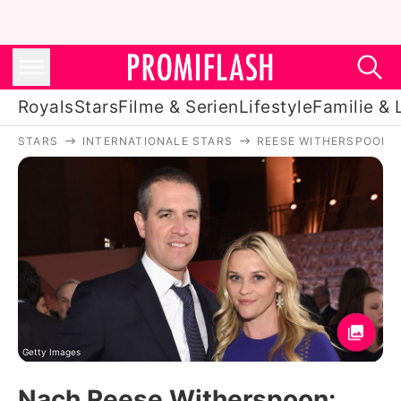
Royals
Stars
Filme & Serien
Lifestyle
Familie & 
STARS
INTERNATIONALE STARS
REESE WITHERSPOON
Royals
Stars
Filme & Serien
Lifestyle
Familie & Liebe
Promiflash Exklusiv
Getty Images
Nach Reese Witherspoon: