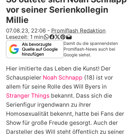
Alle Themen auf Promiflash
vor seiner Serienkollegin
Jobs
Millie
App runterladen
07.08.23, 22:06
-
Promiflash Redaktion
Lesezeit:
1
min
Team
Damit du die spannendsten
Promiflash-News auch bei
Redaktionelle Richtlinien
Google siehst.
Hier imitierte das Leben die Kunst! Der
Impressum
Schauspieler
Noah Schnapp
(18) ist vor
Datenschutzerklärung
allem für seine Rolle des Will Byers in
Nutzungsbedingungen
Stranger Things
bekannt. Dass sich die
Serienfigur irgendwann zu ihrer
Utiq verwalten
Homosexualität bekennt, hatte bei Fans der
Show für große Freude gesorgt. Auch der
Darsteller des Will steht öffentlich zu seiner