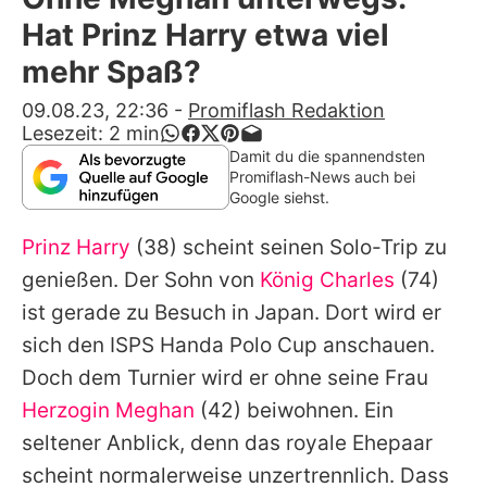
Alle Themen auf Promiflash
Hat Prinz Harry etwa viel
Jobs
mehr Spaß?
App runterladen
09.08.23, 22:36
-
Promiflash Redaktion
Lesezeit:
2
min
Team
Damit du die spannendsten
Promiflash-News auch bei
Redaktionelle Richtlinien
Google siehst.
Prinz Harry
(38) scheint seinen Solo-Trip zu
Impressum
genießen. Der Sohn von
König Charles
(74)
Datenschutzerklärung
ist gerade zu Besuch in Japan. Dort wird er
Nutzungsbedingungen
sich den ISPS Handa Polo Cup anschauen.
Doch dem Turnier wird er ohne seine Frau
Utiq verwalten
Herzogin Meghan
(42) beiwohnen. Ein
seltener Anblick, denn das royale Ehepaar
scheint normalerweise unzertrennlich. Dass