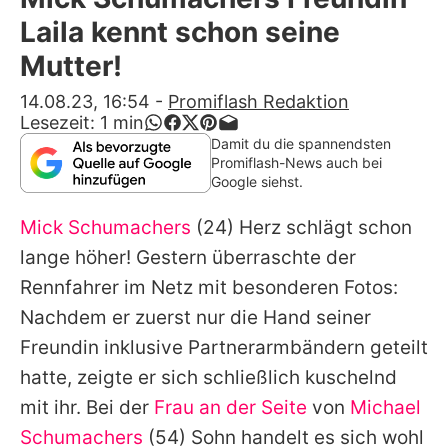
Alle Themen auf Promiflash
Laila kennt schon seine
Jobs
Mutter!
App runterladen
14.08.23, 16:54
-
Promiflash Redaktion
Lesezeit:
1
min
Team
Damit du die spannendsten
Promiflash-News auch bei
Redaktionelle Richtlinien
Google siehst.
Mick Schumachers
(24) Herz schlägt schon
Impressum
lange höher! Gestern überraschte der
Datenschutzerklärung
Rennfahrer im Netz mit besonderen Fotos:
Nutzungsbedingungen
Nachdem er zuerst nur die Hand seiner
Freundin inklusive Partnerarmbändern geteilt
Utiq verwalten
hatte, zeigte er sich schließlich kuschelnd
mit ihr. Bei der
Frau an der Seite
von
Michael
Schumachers
(54) Sohn handelt es sich wohl