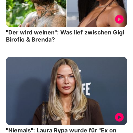
"Der wird weinen": Was lief zwischen Gigi
Birofio & Brenda?
"Niemals": Laura Rypa wurde für "Ex on