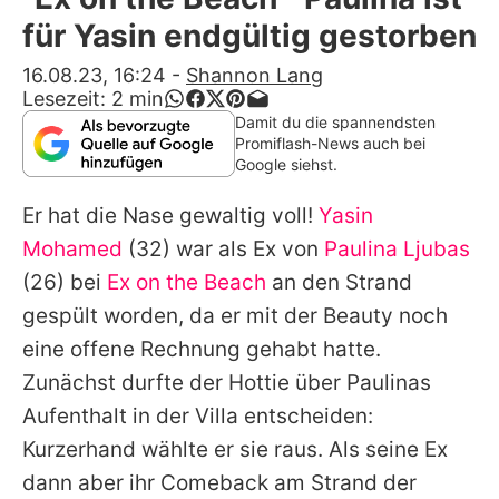
Alle Themen auf Promiflash
für Yasin endgültig gestorben
Jobs
16.08.23, 16:24
-
Shannon Lang
Lesezeit:
2
min
App runterladen
Damit du die spannendsten
Promiflash-News auch bei
Team
Google siehst.
Redaktionelle Richtlinien
Er hat die Nase gewaltig voll!
Yasin
Mohamed
(32) war als Ex von
Paulina Ljubas
Impressum
(26) bei
Ex on the Beach
an den Strand
Datenschutzerklärung
gespült worden, da er mit der Beauty noch
eine offene Rechnung gehabt hatte.
Nutzungsbedingungen
Zunächst durfte der Hottie über
Paulinas
Utiq verwalten
Aufenthalt in der Villa entscheiden:
Kurzerhand wählte er sie raus. Als seine Ex
dann aber ihr Comeback am Strand der