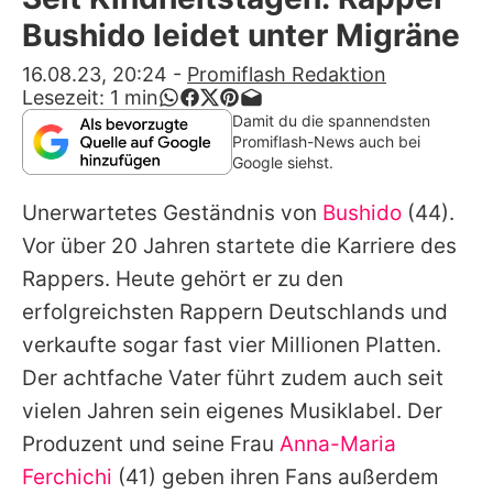
Alle Themen auf Promiflash
Bushido leidet unter Migräne
Jobs
16.08.23, 20:24
-
Promiflash Redaktion
Lesezeit:
1
min
App runterladen
Damit du die spannendsten
Promiflash-News auch bei
Team
Google siehst.
Redaktionelle Richtlinien
Unerwartetes Geständnis von
Bushido
(44).
Vor über 20 Jahren startete die Karriere des
Impressum
Rappers. Heute gehört er zu den
Datenschutzerklärung
erfolgreichsten Rappern Deutschlands und
verkaufte sogar fast vier Millionen Platten.
Nutzungsbedingungen
Der achtfache Vater führt zudem auch seit
Utiq verwalten
vielen Jahren sein eigenes Musiklabel. Der
Produzent und seine Frau
Anna-Maria
Ferchichi
(41) geben ihren Fans außerdem