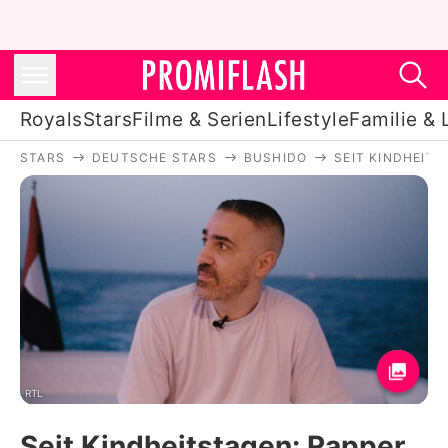
Royals
Stars
Filme & Serien
Lifestyle
Familie & 
STARS
DEUTSCHE STARS
BUSHIDO
SEIT KINDHEIT
Royals
Stars
Filme & Serien
Lifestyle
Familie & Liebe
Promiflash Exklusiv
RTL
Seit Kindheitstagen: Rapper