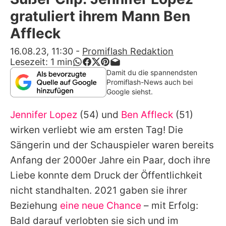
Alle Themen auf Promiflash
gratuliert ihrem Mann Ben
Jobs
Affleck
App runterladen
16.08.23, 11:30
-
Promiflash Redaktion
Lesezeit:
1
min
Team
Damit du die spannendsten
Promiflash-News auch bei
Redaktionelle Richtlinien
Google siehst.
Jennifer Lopez
(54) und
Ben Affleck
(51)
Impressum
wirken verliebt wie am ersten Tag! Die
Datenschutzerklärung
Sängerin und der Schauspieler waren bereits
Nutzungsbedingungen
Anfang der 2000er Jahre ein Paar, doch ihre
Liebe konnte dem Druck der Öffentlichkeit
Utiq verwalten
nicht standhalten. 2021 gaben sie ihrer
Beziehung
eine neue Chance
– mit Erfolg:
Bald darauf verlobten sie sich und im