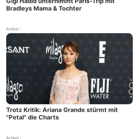
Gigi Hadid unternimmt Paris-Trip mit
Bradleys Mama & Tochter
Artikel
-
Trotz Kritik: Ariana Grande stürmt mit
"Petal" die Charts
Artikel
-