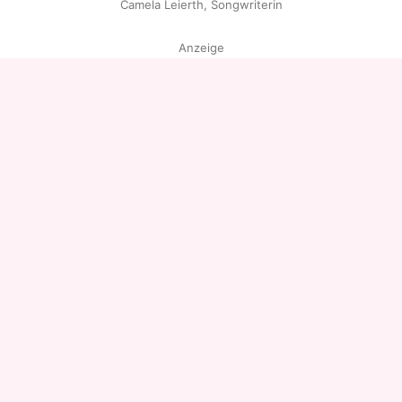
Camela Leierth, Songwriterin
Anzeige