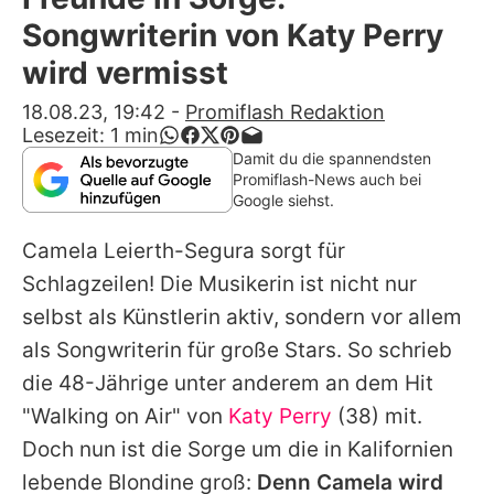
Alle Themen auf Promiflash
Songwriterin von Katy Perry
Jobs
wird vermisst
App runterladen
18.08.23, 19:42
-
Promiflash Redaktion
Lesezeit:
1
min
Team
Damit du die spannendsten
Promiflash-News auch bei
Redaktionelle Richtlinien
Google siehst.
Camela Leierth-Segura
sorgt für
Impressum
Schlagzeilen! Die Musikerin ist nicht nur
Datenschutzerklärung
selbst als Künstlerin aktiv, sondern vor allem
Nutzungsbedingungen
als Songwriterin für große Stars. So schrieb
die 48-Jährige unter anderem an dem Hit
Utiq verwalten
"Walking on Air" von
Katy Perry
(38) mit.
Doch nun ist die Sorge um die in Kalifornien
lebende Blondine groß:
Denn
Camela
wird