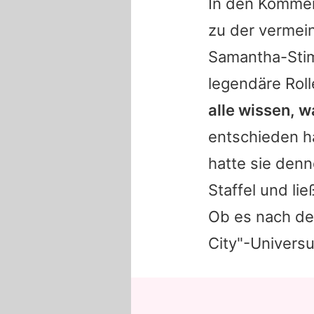
In den Kommen
zu der vermein
Samantha-Stim
legendäre Rol
alle wissen, w
entschieden h
hatte sie denn
Staffel und li
Ob es nach de
City
"-Universu