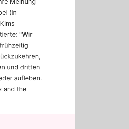
ihre Meinung
ei (in
Kims
tierte:
"Wir
frühzeitig
rückzukehren,
en und dritten
ieder aufleben.
x and the