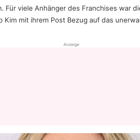
. Für viele Anhänger des Franchises war di
Datenschutzerklärung
ob
Kim
mit ihrem Post Bezug auf das unerwar
Nutzungsbedingungen
Utiq verwalten
Anzeige