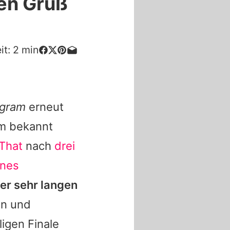
ten Gruß
it:
2
min
agram
erneut
em bekannt
 That
nach
drei
ines
ner sehr langen
en und
igen Finale