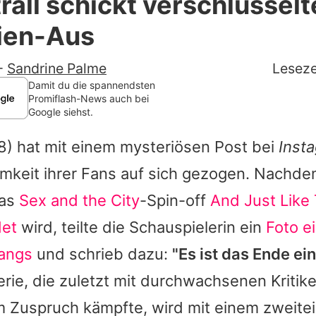
rall schickt verschlüssel
Filme & Serien
ien-Aus
Lifestyle
-
Sandrine Palme
Leseze
Familie & Liebe
Damit du die spannendsten
Promiflash-News auch bei
Google siehst.
Promiflash Exklusiv
8) hat mit einem mysteriösen Post bei
Inst
Alle Themen auf Promiflash
mkeit ihrer Fans auf sich gezogen. Nachd
Jobs
das
Sex and the City
-Spin-off
And Just Like
App runterladen
det
wird, teilte die Schauspielerin ein
Foto e
Team
angs
und schrieb dazu:
"Es ist das Ende ei
rie, die zuletzt mit durchwachsenen Kritik
Redaktionelle Richtlinien
Zuspruch kämpfte, wird mit einem zweiteil
Impressum