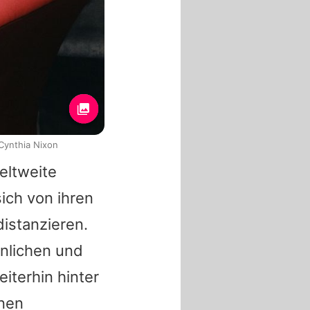
 Cynthia Nixon
weltweite
sich von ihren
istanzieren.
önlichen und
iterhin hinter
enen