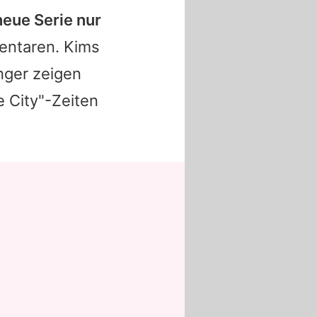
neue Serie nur
mentaren.
Kims
nger zeigen
e City
"-Zeiten