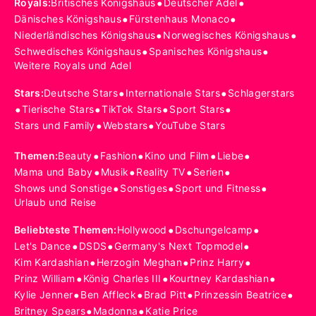
•
•
Royals
:
Britisches Königshaus
Deutscher Adel
•
•
Dänisches Königshaus
Fürstenhaus Monaco
•
•
Niederländisches Königshaus
Norwegisches Königshaus
•
•
Schwedisches Königshaus
Spanisches Königshaus
Weitere Royals und Adel
•
•
Stars
:
Deutsche Stars
Internationale Stars
Schlagerstars
•
•
•
•
Tierische Stars
TikTok Stars
Sport Stars
•
•
Stars und Family
Webstars
YouTube Stars
•
•
•
•
Themen
:
Beauty
Fashion
Kino und Film
Liebe
•
•
•
•
Mama und Baby
Musik
Reality TV
Serien
•
•
•
Shows und Sonstige
Sonstiges
Sport und Fitness
Urlaub und Reise
•
•
Beliebteste Themen
:
Hollywood
Dschungelcamp
•
•
•
Let's Dance
DSDS
Germany's Next Topmodel
•
•
•
Kim Kardashian
Herzogin Meghan
Prinz Harry
•
•
•
Prinz William
König Charles III
Kourtney Kardashian
•
•
•
•
Kylie Jenner
Ben Affleck
Brad Pitt
Prinzessin Beatrice
•
•
Britney Spears
Madonna
Katie Price