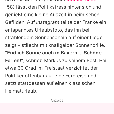
Alle Themen auf Promiflash
(58) lässt den Politikstress hinter sich und
Jobs
genießt eine kleine Auszeit in heimischen
Gefilden. Auf
Instagram
teilte der Franke ein
App runterladen
entspanntes Urlaubsfoto, das ihn bei
Team
strahlendem Sonnenschein auf einer Liege
zeigt – stilecht mit knallgelber Sonnenbrille.
Redaktionelle Richtlinien
"Endlich Sonne auch in Bayern … Schöne
Impressum
Ferien!"
, schrieb
Markus
zu seinem Post. Bei
etwa 30 Grad im Freistaat verzichtet der
Datenschutzerklärung
Politiker offenbar auf eine Fernreise und
Nutzungsbedingungen
setzt stattdessen auf einen klassischen
Utiq verwalten
Heimaturlaub.
Anzeige