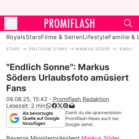
Royals
Stars
Filme & Serien
Lifestyle
Familie & 
STARS
DEUTSCHE STARS
MARKUS SÖDER
"ENDLIC
Royals
"Endlich Sonne": Markus
Stars
Söders Urlaubsfoto amüsiert
Filme & Serien
Fans
Lifestyle
09.08.25, 15:42
-
Promiflash Redaktion
Lesezeit:
2
min
Familie & Liebe
Damit du die spannendsten
Promiflash-News auch bei
Promiflash Exklusiv
Google siehst.
Bayerns Ministerpräsident
Markus Söder