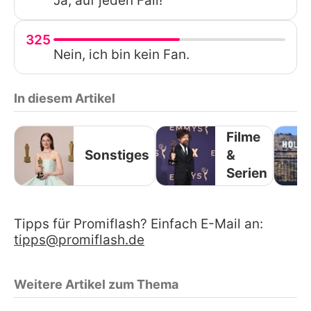
Ja, auf jeden Fall!
325
Nein, ich bin kein Fan.
In diesem Artikel
Filme
Sonstiges
&
Serien
Tipps für Promiflash? Einfach E-Mail an:
tipps@promiflash.de
Weitere Artikel zum Thema