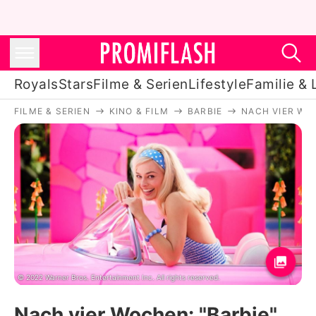
Royals
Stars
Filme & Serien
Lifestyle
Familie & 
FILME & SERIEN
KINO & FILM
BARBIE
NACH VIER WO
Royals
Stars
Filme & Serien
Lifestyle
Familie & Liebe
Promiflash Exklusiv
© 2022 Warner Bros. Entertainment Inc. All rights reserved.
Nach vier Wochen: "Barbie"