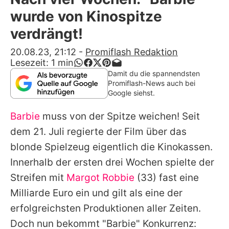
Alle Themen auf Promiflash
wurde von Kinospitze
Jobs
verdrängt!
App runterladen
20.08.23, 21:12
-
Promiflash Redaktion
Lesezeit:
1
min
Team
Damit du die spannendsten
Promiflash-News auch bei
Redaktionelle Richtlinien
Google siehst.
Barbie
muss von der Spitze weichen! Seit
Impressum
dem 21. Juli regierte der Film über das
Datenschutzerklärung
blonde Spielzeug eigentlich die Kinokassen.
Nutzungsbedingungen
Innerhalb der ersten drei Wochen spielte der
Streifen mit
Margot Robbie
(33) fast eine
Utiq verwalten
Milliarde Euro ein und gilt als eine der
erfolgreichsten Produktionen aller Zeiten.
Doch nun bekommt "Barbie" Konkurrenz: