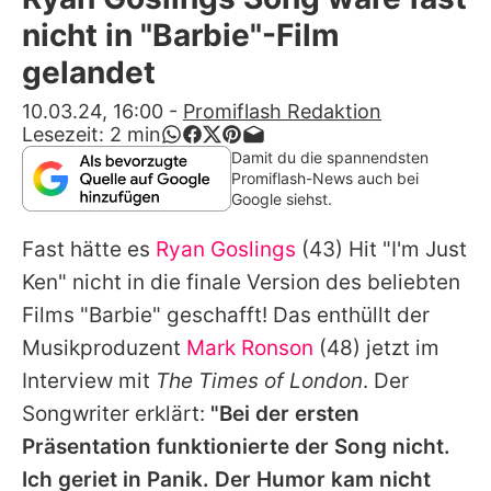
Alle Themen auf Promiflash
nicht in "Barbie"-Film
Jobs
gelandet
App runterladen
10.03.24, 16:00
-
Promiflash Redaktion
Lesezeit:
2
min
Team
Damit du die spannendsten
Promiflash-News auch bei
Redaktionelle Richtlinien
Google siehst.
Fast hätte es
Ryan Goslings
(43) Hit "I'm Just
Impressum
Ken" nicht in die finale Version des beliebten
Datenschutzerklärung
Films "Barbie" geschafft! Das enthüllt der
Nutzungsbedingungen
Musikproduzent
Mark Ronson
(48) jetzt im
Interview mit
The Times of London
. Der
Utiq verwalten
Songwriter erklärt:
"Bei der ersten
Präsentation funktionierte der Song nicht.
Ich geriet in Panik. Der Humor kam nicht