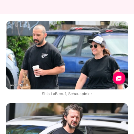
Snorlax/MEGA
Shia LaBeouf, Schauspieler