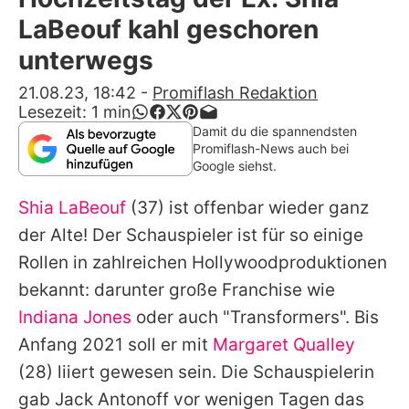
Alle Themen auf Promiflash
LaBeouf kahl geschoren
Jobs
unterwegs
App runterladen
21.08.23, 18:42
-
Promiflash Redaktion
Lesezeit:
1
min
Team
Damit du die spannendsten
Promiflash-News auch bei
Redaktionelle Richtlinien
Google siehst.
Shia LaBeouf
(37) ist offenbar wieder ganz
Impressum
der Alte! Der Schauspieler ist für so einige
Datenschutzerklärung
Rollen in zahlreichen Hollywoodproduktionen
Nutzungsbedingungen
bekannt: darunter große Franchise wie
Indiana Jones
oder auch "Transformers". Bis
Utiq verwalten
Anfang 2021 soll er mit
Margaret Qualley
(28) liiert gewesen sein. Die Schauspielerin
gab Jack Antonoff vor wenigen Tagen das