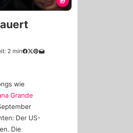
rauert
it:
2
min
ongs wie
ana Grande
 September
hten: Der US-
en. Die