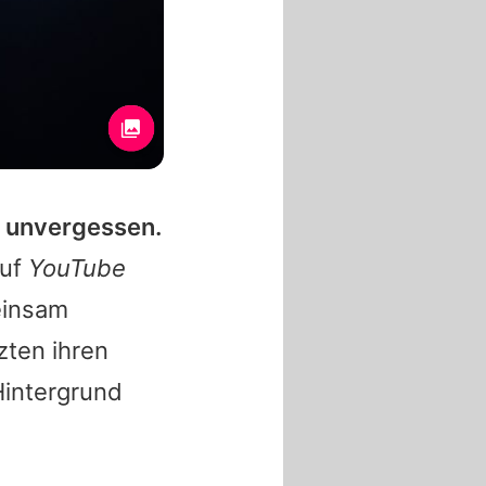
e unvergessen.
auf
YouTube
einsam
zten ihren
intergrund