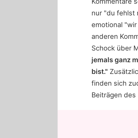
Kommentare se
nur "du fehlst 
emotional "wir
anderen Komme
Schock über
M
jemals ganz m
bist."
Zusätzli
finden sich z
Beiträgen des