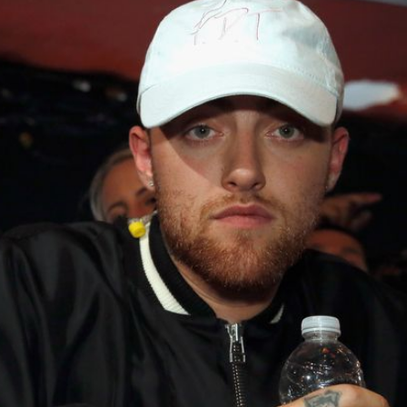
Filme & Serien
Lifestyle
Familie & Liebe
Promiflash Exklusiv
Alle Themen auf Promiflash
Jobs
App runterladen
Team
Redaktionelle Richtlinien
Impressum