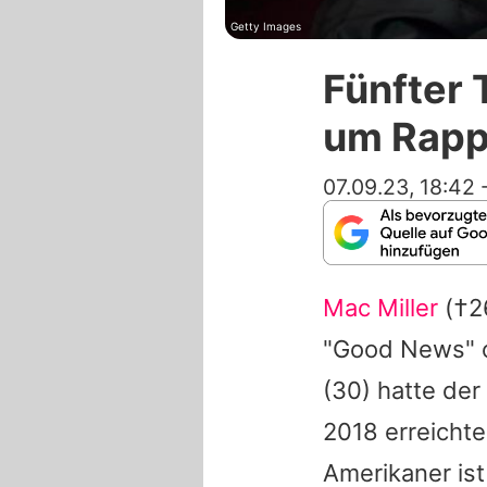
Getty Images
Fünfter 
um Rapp
07.09.23, 18:42
Mac Miller
(†26
"Good News" 
(30) hatte der
2018 erreicht
Amerikaner ist