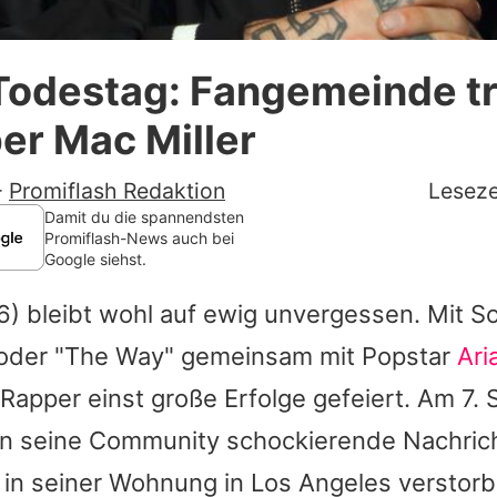
Datenschutzerklärung
Todestag: Fangemeinde t
Nutzungsbedingungen
er Mac Miller
Utiq verwalten
-
Promiflash Redaktion
Leseze
Damit du die spannendsten
Promiflash-News auch bei
Google siehst.
) bleibt wohl auf ewig unvergessen. Mit S
oder "The Way" gemeinsam mit Popstar
Ari
 Rapper einst große Erfolge gefeiert. Am 7.
en seine Community schockierende Nachric
 in seiner Wohnung in Los Angeles verstorb