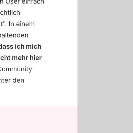
n User einfach
chtlich
t". In einem
haltenden
 dass ich mich
cht mehr hier
 Community
nter den