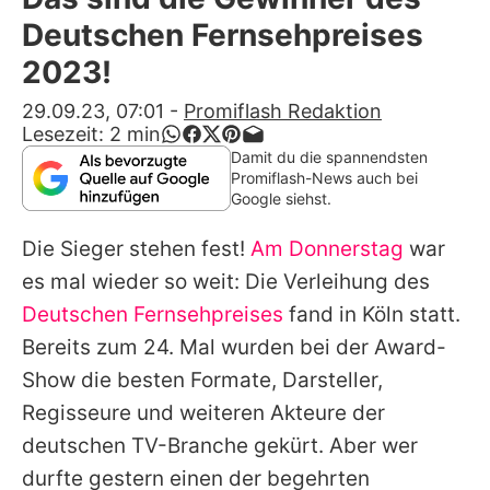
Alle Themen auf Promiflash
Deutschen Fernsehpreises
Jobs
2023!
App runterladen
29.09.23, 07:01
-
Promiflash Redaktion
Lesezeit:
2
min
Team
Damit du die spannendsten
Promiflash-News auch bei
Redaktionelle Richtlinien
Google siehst.
Die Sieger stehen fest!
Am Donnerstag
war
Impressum
es mal wieder so weit: Die Verleihung des
Datenschutzerklärung
Deutschen Fernsehpreises
fand in Köln statt.
Nutzungsbedingungen
Bereits zum 24. Mal wurden bei der Award-
Show die besten Formate, Darsteller,
Utiq verwalten
Regisseure und weiteren Akteure der
deutschen TV-Branche gekürt. Aber wer
durfte gestern einen der begehrten