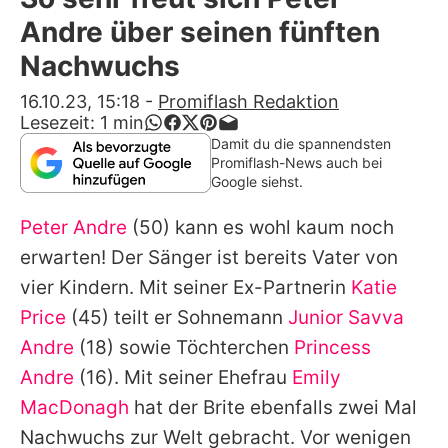
Alle Themen auf Promiflash
Andre über seinen fünften
Jobs
Nachwuchs
App runterladen
16.10.23, 15:18
-
Promiflash Redaktion
Lesezeit:
1
min
Team
Damit du die spannendsten
Promiflash-News auch bei
Redaktionelle Richtlinien
Google siehst.
Peter Andre
(50) kann es wohl kaum noch
Impressum
erwarten! Der Sänger ist bereits Vater von
Datenschutzerklärung
vier Kindern. Mit seiner Ex-Partnerin
Katie
Nutzungsbedingungen
Price
(45) teilt er Sohnemann
Junior Savva
Andre
(18) sowie Töchterchen
Princess
Utiq verwalten
Andre
(16). Mit seiner Ehefrau
Emily
MacDonagh
hat der Brite ebenfalls zwei Mal
Nachwuchs zur Welt gebracht. Vor wenigen