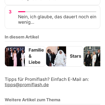
3
Nein, ich glaube, das dauert noch ein
wenig...
In diesem Artikel
Familie
&
Stars
Liebe
Tipps für Promiflash? Einfach E-Mail an:
tipps@promiflash.de
Weitere Artikel zum Thema