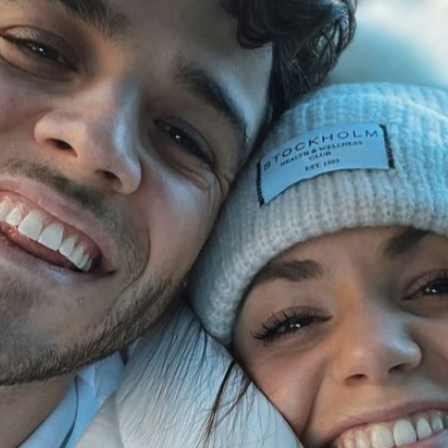
Filme & Serien
Lifestyle
Familie & Liebe
Promiflash Exklusiv
Alle Themen auf Promiflash
Jobs
App runterladen
Team
Redaktionelle Richtlinien
Impressum