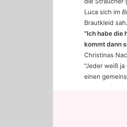
die Sträucher 
Luca
sich im
B
Brautkleid sah
"Ich habe die
kommt dann s
Christinas
Nac
"Jeder weiß ja
einen gemeins