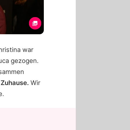
ristina
war
uca
gezogen.
zusammen
 Zuhause.
Wir
e.