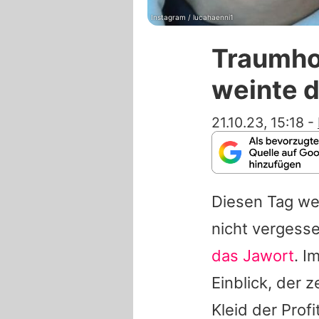
Instagram / lucahaenni1
Traumhoc
weinte d
21.10.23, 15:18
-
Diesen Tag w
nicht vergess
das Jawort
. I
Einblick, der 
Kleid der Prof