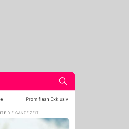
be
Promiflash Exklusiv
TE DIE GANZE ZEIT