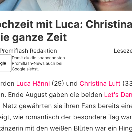
Datenschutzerklärung
hzeit mit Luca: Christina
Nutzungsbedingungen
ie ganze Zeit
Utiq verwalten
Promiflash Redaktion
Leseze
Damit du die spannendsten
Promiflash-News auch bei
Google siehst.
erden
Luca Hänni
(29) und
Christina Luft
(33
en. Ende August gaben die beiden
Let's Da
m Netz gewährten sie ihren Fans bereits ein
zeigt, wie romantisch der besondere Tag war
itänzerin mit den weißen Blüten war ein Hin