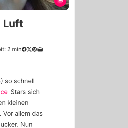
 Luft
it:
2
min
) so schnell
nce
-Stars sich
en kleinen
. Vor allem das
gucker. Nun