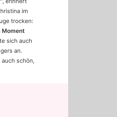
, erinnert
hristina im
Auge trocken:
em Moment
te sich auch
gers an.
es auch schön,