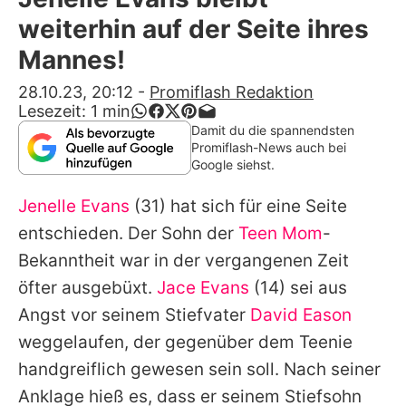
Alle Themen auf Promiflash
weiterhin auf der Seite ihres
Jobs
Mannes!
App runterladen
28.10.23, 20:12
-
Promiflash Redaktion
Lesezeit:
1
min
Team
Damit du die spannendsten
Promiflash-News auch bei
Redaktionelle Richtlinien
Google siehst.
Jenelle Evans
(31) hat sich für eine Seite
Impressum
entschieden. Der Sohn der
Teen Mom
-
Datenschutzerklärung
Bekanntheit war in der vergangenen Zeit
Nutzungsbedingungen
öfter ausgebüxt.
Jace Evans
(14) sei aus
Angst vor seinem Stiefvater
David Eason
Utiq verwalten
weggelaufen, der gegenüber dem Teenie
handgreiflich gewesen sein soll. Nach seiner
Anklage hieß es, dass er seinem Stiefsohn