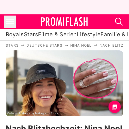
Royals
Stars
Filme & Serien
Lifestyle
Familie & 
STARS
DEUTSCHE STARS
NINA NOEL
NACH BLITZHO
Royals
Stars
Filme & Serien
Lifestyle
Familie & Liebe
Promiflash Exklusiv
Collage: Instagram/ Instagram-Story
Nach Blitzhochzeit: Nina Noel