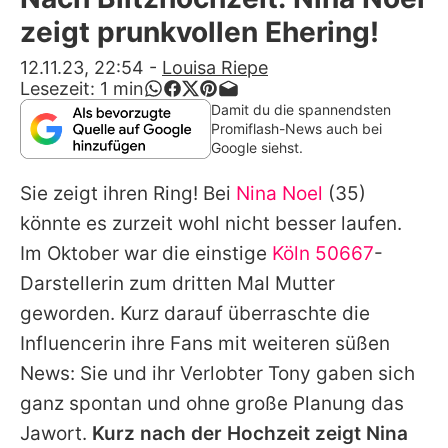
Alle Themen auf Promiflash
zeigt prunkvollen Ehering!
Jobs
12.11.23, 22:54
-
Louisa Riepe
Lesezeit:
1
min
App runterladen
Damit du die spannendsten
Promiflash-News auch bei
Team
Google siehst.
Redaktionelle Richtlinien
Sie zeigt ihren Ring! Bei
Nina Noel
(35)
könnte es zurzeit wohl nicht besser laufen.
Impressum
Im Oktober war die einstige
Köln 50667
-
Datenschutzerklärung
Darstellerin zum dritten Mal Mutter
geworden. Kurz darauf überraschte die
Nutzungsbedingungen
Influencerin ihre Fans mit weiteren süßen
Utiq verwalten
News: Sie und ihr Verlobter Tony gaben sich
ganz spontan und ohne große Planung das
Jawort.
Kurz nach der Hochzeit zeigt Nina