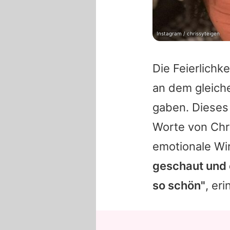
Instagram / chrissyteigen
Die Feierlichk
an dem gleiche
gaben. Dieses
Worte von
Chr
emotionale Wi
geschaut und 
so schön"
, eri