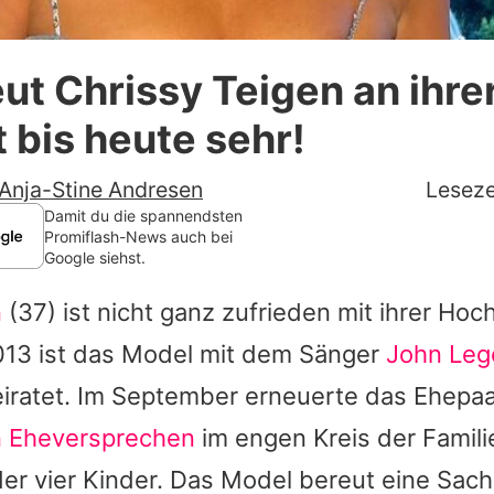
Datenschutzerklärung
ut Chrissy Teigen an ihre
Nutzungsbedingungen
 bis heute sehr!
Utiq verwalten
Anja-Stine Andresen
Leseze
Damit du die spannendsten
Promiflash-News auch bei
Google siehst.
n
(37) ist nicht ganz zufrieden mit ihrer Hoc
2013 ist das Model mit dem Sänger
John Le
heiratet. Im September erneuerte das Ehepa
n Eheversprechen
im engen Kreis der Famili
der vier Kinder. Das Model bereut eine Sach