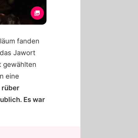
läum fanden
3 das Jawort
t gewählten
n eine
 rüber
ublich. Es war