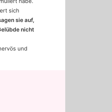
muliert habe.
ert sich
agen sie auf,
Gelübde nicht
 nervös und