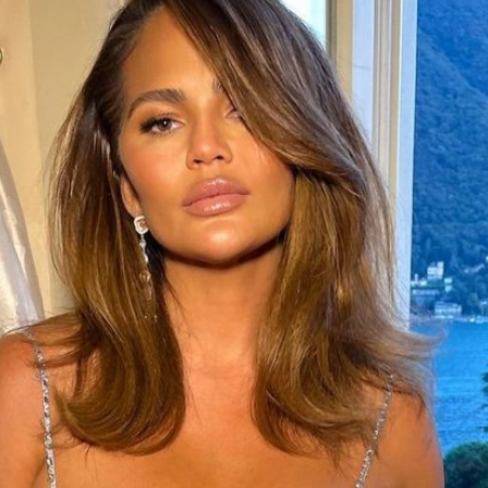
Filme & Serien
Lifestyle
Familie & Liebe
Promiflash Exklusiv
Alle Themen auf Promiflash
Jobs
App runterladen
Team
Redaktionelle Richtlinien
Impressum