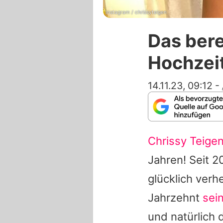
Instagram / chrissyteigen
Das bere
Hochzeit
14.11.23, 09:12
-
Chrissy Teige
Jahren! Seit 
glücklich ver
Jahrzehnt
sei
und natürlich 