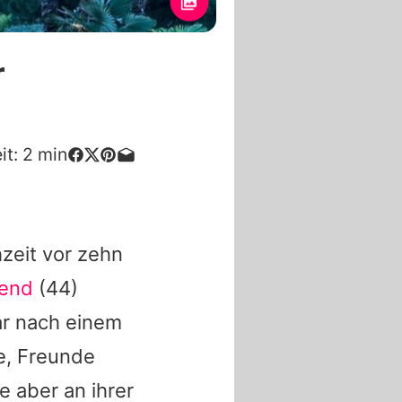
r
it:
2
min
hzeit vor zehn
gend
(44)
ar nach einem
e, Freunde
e aber an ihrer