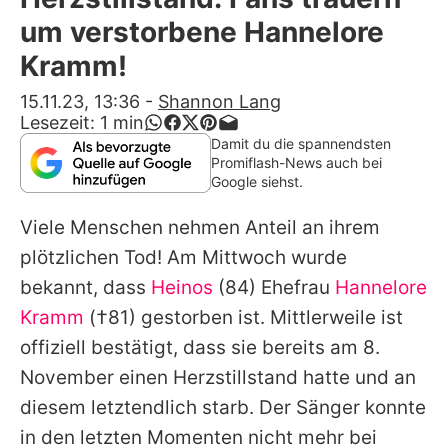
Alle Themen auf Promiflash
um verstorbene Hannelore
Jobs
Kramm!
App runterladen
15.11.23, 13:36
-
Shannon Lang
Lesezeit:
1
min
Team
Damit du die spannendsten
Promiflash-News auch bei
Redaktionelle Richtlinien
Google siehst.
Viele Menschen nehmen Anteil an ihrem
Impressum
plötzlichen Tod! Am Mittwoch wurde
Datenschutzerklärung
bekannt, dass
Heinos
(84) Ehefrau
Hannelore
Nutzungsbedingungen
Kramm
(†81) gestorben ist. Mittlerweile ist
offiziell bestätigt, dass sie bereits am 8.
Utiq verwalten
November einen Herzstillstand hatte und an
diesem letztendlich starb. Der Sänger konnte
in den letzten Momenten nicht mehr bei