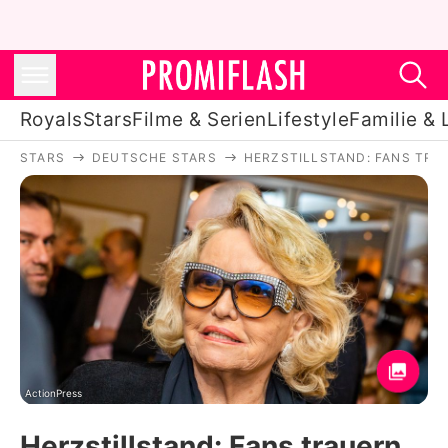
Royals
Stars
Filme & Serien
Lifestyle
Familie & 
STARS
DEUTSCHE STARS
HERZSTILLSTAND: FANS TR
Royals
Stars
Filme & Serien
Lifestyle
Familie & Liebe
Promiflash Exklusiv
ActionPress
Herzstillstand: Fans trauern