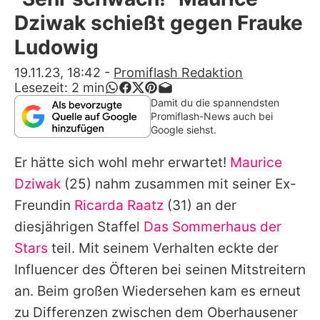
Alle Themen auf Promiflash
Dziwak schießt gegen Frauke
Jobs
Ludowig
App runterladen
19.11.23, 18:42
-
Promiflash Redaktion
Lesezeit:
2
min
Team
Damit du die spannendsten
Promiflash-News auch bei
Redaktionelle Richtlinien
Google siehst.
Er hätte sich wohl mehr erwartet!
Maurice
Impressum
Dziwak
(25) nahm zusammen mit seiner Ex-
Datenschutzerklärung
Freundin
Ricarda Raatz
(31) an der
Nutzungsbedingungen
diesjährigen Staffel
Das Sommerhaus der
Stars
teil. Mit seinem Verhalten eckte der
Utiq verwalten
Influencer des Öfteren bei seinen Mitstreitern
an. Beim großen Wiedersehen kam es erneut
zu Differenzen zwischen dem Oberhausener