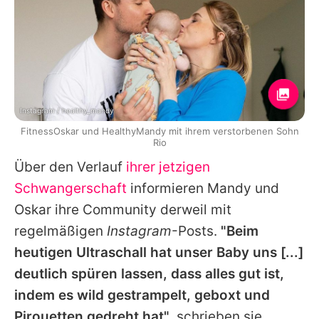
Instagram / healthy_mandy
FitnessOskar und HealthyMandy mit ihrem verstorbenen Sohn
Rio
Über den Verlauf
ihrer jetzigen
Schwangerschaft
informieren Mandy und
Oskar ihre Community derweil mit
regelmäßigen
Instagram
-Posts.
"Beim
heutigen Ultraschall hat unser Baby uns [...]
deutlich spüren lassen, dass alles gut ist,
indem es wild gestrampelt, geboxt und
Pirouetten gedreht hat"
, schrieben sie