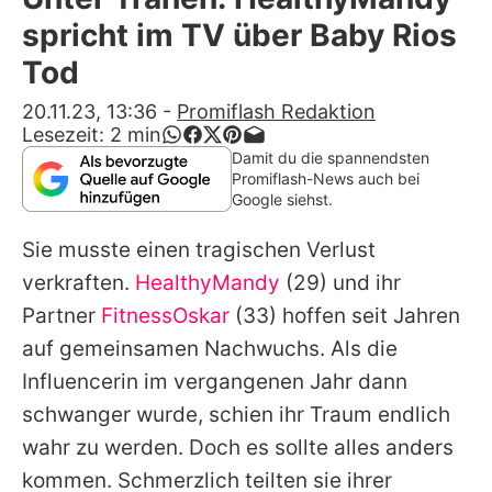
Alle Themen auf Promiflash
spricht im TV über Baby Rios
Jobs
Tod
App runterladen
20.11.23, 13:36
-
Promiflash Redaktion
Lesezeit:
2
min
Team
Damit du die spannendsten
Promiflash-News auch bei
Redaktionelle Richtlinien
Google siehst.
Sie musste einen tragischen Verlust
Impressum
verkraften.
HealthyMandy
(29) und ihr
Datenschutzerklärung
Partner
FitnessOskar
(33) hoffen seit Jahren
Nutzungsbedingungen
auf gemeinsamen Nachwuchs. Als die
Influencerin im vergangenen Jahr dann
Utiq verwalten
schwanger wurde, schien ihr Traum endlich
wahr zu werden. Doch es sollte alles anders
kommen. Schmerzlich teilten sie ihrer