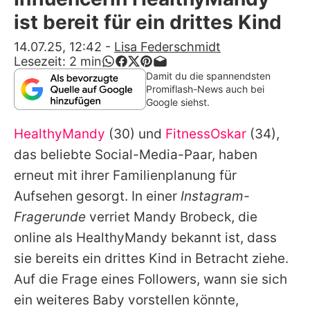
Alle Themen auf Promiflash
ist bereit für ein drittes Kind
Jobs
14.07.25, 12:42
-
Lisa Federschmidt
Lesezeit:
2
min
App runterladen
Damit du die spannendsten
Promiflash-News auch bei
Team
Google siehst.
Redaktionelle Richtlinien
HealthyMandy
(30) und
FitnessOskar
(34),
das beliebte Social-Media-Paar, haben
Impressum
erneut mit ihrer Familienplanung für
Datenschutzerklärung
Aufsehen gesorgt. In einer
Instagram-
Fragerunde
verriet
Mandy Brobeck
, die
Nutzungsbedingungen
online als
HealthyMandy
bekannt ist, dass
Utiq verwalten
sie bereits ein drittes Kind in Betracht ziehe.
Auf die Frage eines Followers, wann sie sich
ein weiteres Baby vorstellen könnte,