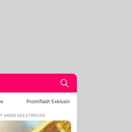
be
Promiflash Exklusiv
IT IHRER ESSSTÖRUNG