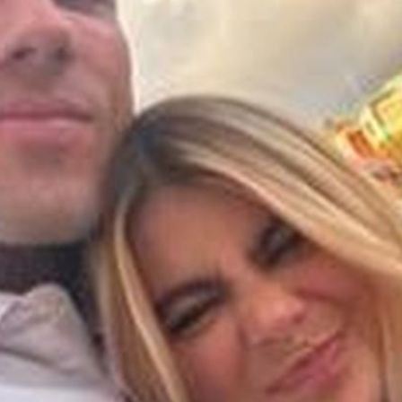
Filme & Serien
Lifestyle
Familie & Liebe
Promiflash Exklusiv
Alle Themen auf Promiflash
Jobs
App runterladen
Team
Redaktionelle Richtlinien
Impressum