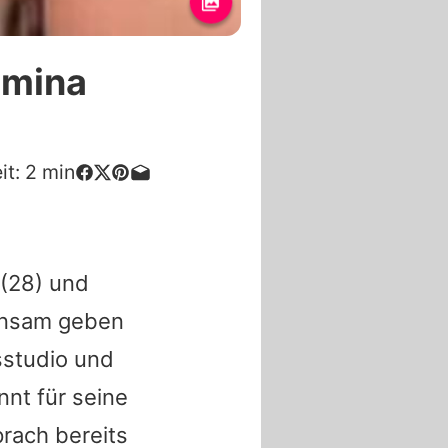
omina
it:
2
min
(28) und
nsam geben
ssstudio und
nt für seine
rach bereits