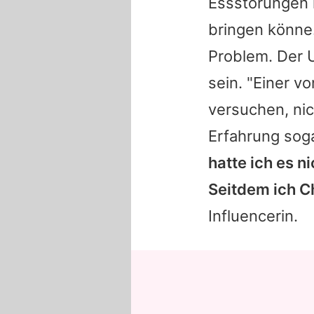
Essstörungen 
bringen könne.
Problem. Der 
sein. "Einer v
versuchen, nich
Erfahrung sog
hatte ich es n
Seitdem ich
C
Influencerin.