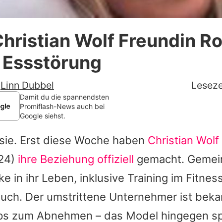
Datenschutzerklärung
 Christian Wolf Freundin R
Nutzungsbedingungen
r Essstörung
Utiq verwalten
-
Linn Dubbel
Leseze
Damit du die spannendsten
Promiflash-News auch bei
Google siehst.
 sie. Erst diese Woche haben
Christian Wolf
24)
ihre Beziehung offiziell
gemacht. Gemei
ke in ihr Leben, inklusive Training im Fitne
uch. Der umstrittene Unternehmer ist bekan
ps zum Abnehmen – das Model hingegen sp