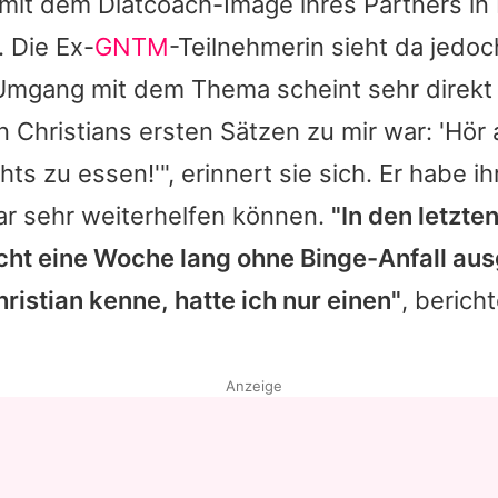
mit dem Diätcoach-Image ihres Partners in 
 Die Ex-
GNTM
-Teilnehmerin sieht da jedoc
Umgang mit dem Thema scheint sehr direk
on
Christians
ersten Sätzen zu mir war: 'Hör 
ts zu essen!'", erinnert sie sich. Er habe ih
ar sehr weiterhelfen können.
"In den letzte
icht eine Woche lang ohne Binge-Anfall aus
hristian
kenne, hatte ich nur einen"
, bericht
Anzeige