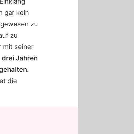
Einklang
h gar kein
t gewesen zu
auf zu
r mit seiner
n drei Jahren
gehalten.
et die